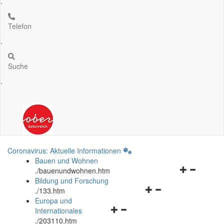
.
Telefon
.
Suche
.
Coronavirus: Aktuelle Informationen
Bauen und Wohnen
Navigationsm
.
/bauenundwohnen.htm
öffnen
Bildung und Forschung
Navigationsmenü
und
.
/133.htm
öffnen
schließen
Europa und
Navigationsmenü
und
Internationales
öffnen
schließen
.
/203110.htm