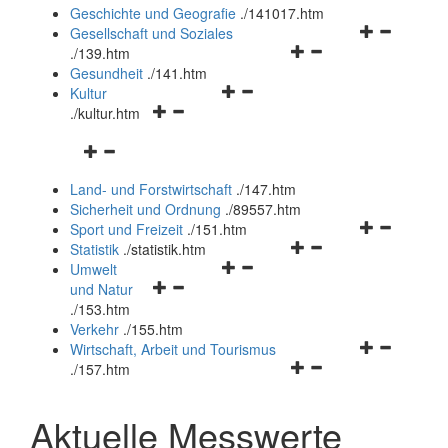
und
Geschichte und Geografie
.
/141017.htm
schließen
Navigationsm
Gesellschaft und Soziales
Navigationsmenü
öffnen
.
/139.htm
öffnen
und
Gesundheit
.
/141.htm
Navigationsmenü
und
schließen
Kultur
Navigationsmenü
öffnen
schließen
.
/kultur.htm
öffnen
und
Navigationsmenü
und
schließen
öffnen
schließen
Land- und Forstwirtschaft
.
/147.htm
und
Sicherheit und Ordnung
.
/89557.htm
schließen
Navigationsm
Sport und Freizeit
.
/151.htm
Navigationsmenü
öffnen
Statistik
.
/statistik.htm
Navigationsmenü
öffnen
und
Umwelt
Navigationsmenü
öffnen
und
schließen
und Natur
öffnen
und
schließen
.
/153.htm
und
schließen
Verkehr
.
/155.htm
schließen
Navigationsm
Wirtschaft, Arbeit und Tourismus
Navigationsmenü
öffnen
.
/157.htm
öffnen
und
und
schließen
Aktuelle Messwerte
schließen