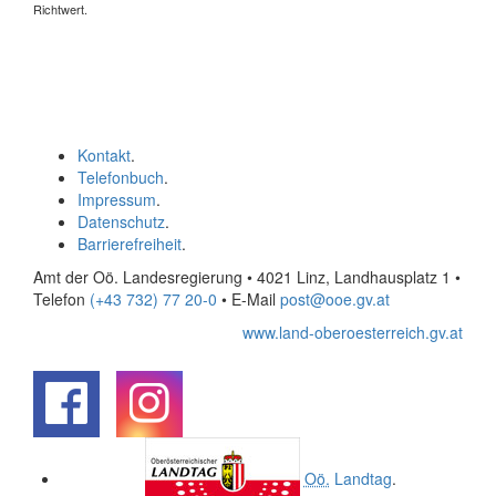
Richtwert.
Kontakt
.
Telefonbuch
.
Impressum
.
Datenschutz
.
Barrierefreiheit
.
Amt der Oö. Landesregierung • 4021 Linz, Landhausplatz 1
•
Telefon
(+43 732) 77 20-0
• E-Mail
post@ooe.gv.at
www.land-oberoesterreich.gv.at
.
.
Oö.
Landtag
.