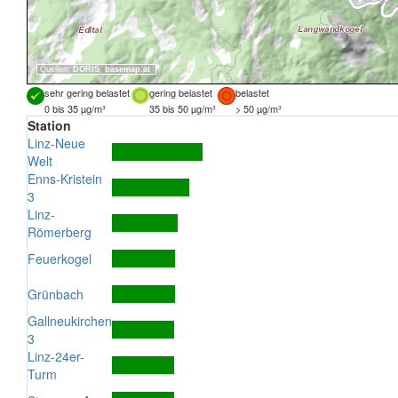
Quellen:
DORIS
,
basemap.at
sehr gering belastet
gering belastet
belastet
0 bis 35 µg/m³
35 bis 50 µg/m³
> 50 µg/m³
Station
Linz-Neue
Welt
Enns-Kristein
3
Linz-
Römerberg
Feuerkogel
Grünbach
Gallneukirchen
3
Linz-24er-
Turm