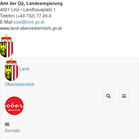
Amt der
Oö.
Landesregierung
4021 Linz • Landhausplatz 1
Telefon (+43 732) 77 20-0
E-Mail
post@ooe.gv.at
www.land-oberoesterreich.gv.at
Land
Oberösterreich
Kontakt