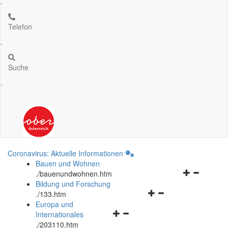
.
Telefon
.
Suche
.
Coronavirus: Aktuelle Informationen
Bauen und Wohnen
Navigationsm
.
/bauenundwohnen.htm
öffnen
Bildung und Forschung
Navigationsmenü
und
.
/133.htm
öffnen
schließen
Europa und
Navigationsmenü
und
Internationales
öffnen
schließen
.
/203110.htm