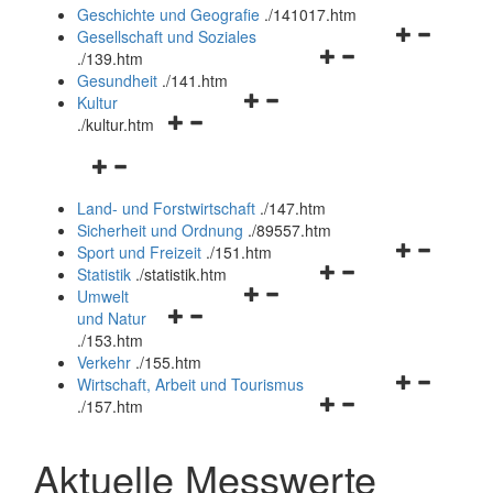
und
Geschichte und Geografie
.
/141017.htm
schließen
Navigationsm
Gesellschaft und Soziales
Navigationsmenü
öffnen
.
/139.htm
öffnen
und
Gesundheit
.
/141.htm
Navigationsmenü
und
schließen
Kultur
Navigationsmenü
öffnen
schließen
.
/kultur.htm
öffnen
und
Navigationsmenü
und
schließen
öffnen
schließen
Land- und Forstwirtschaft
.
/147.htm
und
Sicherheit und Ordnung
.
/89557.htm
schließen
Navigationsm
Sport und Freizeit
.
/151.htm
Navigationsmenü
öffnen
Statistik
.
/statistik.htm
Navigationsmenü
öffnen
und
Umwelt
Navigationsmenü
öffnen
und
schließen
und Natur
öffnen
und
schließen
.
/153.htm
und
schließen
Verkehr
.
/155.htm
schließen
Navigationsm
Wirtschaft, Arbeit und Tourismus
Navigationsmenü
öffnen
.
/157.htm
öffnen
und
und
schließen
Aktuelle Messwerte
schließen