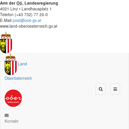
Amt der
Oö.
Landesregierung
4021 Linz • Landhausplatz 1
Telefon (+43 732) 77 20-0
E-Mail
post@ooe.gv.at
www.land-oberoesterreich.gv.at
Land
Oberösterreich
Kontakt