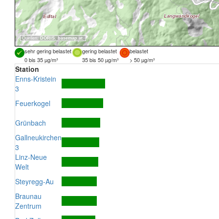
Quellen:
DORIS
,
basemap.at
sehr gering belastet
gering belastet
belastet
0 bis 35 µg/m³
35 bis 50 µg/m³
> 50 µg/m³
Station
Enns-Kristein
3
Feuerkogel
Grünbach
Gallneukirchen
3
Linz-Neue
Welt
Steyregg-Au
Braunau
Zentrum