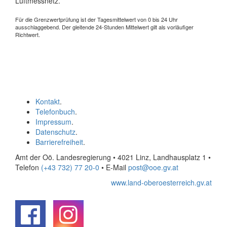
Luftmessnetz.
Für die Grenzwertprüfung ist der Tagesmittelwert von 0 bis 24 Uhr
ausschlaggebend. Der gleitende 24-Stunden Mittelwert gilt als vorläufiger
Richtwert.
Kontakt
.
Telefonbuch
.
Impressum
.
Datenschutz
.
Barrierefreiheit
.
Amt der Oö. Landesregierung • 4021 Linz, Landhausplatz 1
•
Telefon
(+43 732) 77 20-0
• E-Mail
post@ooe.gv.at
www.land-oberoesterreich.gv.at