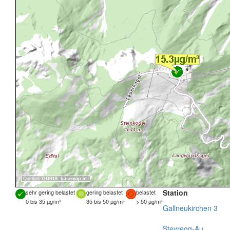
Quellen:
DORIS
,
basemap.at
Station
sehr gering belastet
gering belastet
belastet
0 bis 35 µg/m³
35 bis 50 µg/m³
> 50 µg/m³
Gallneukirchen 3
Steyregg-Au