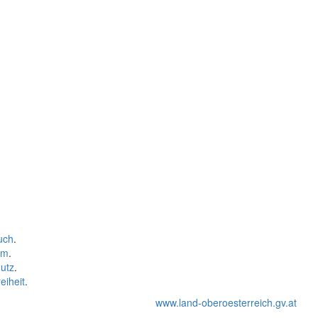
uch
.
um
.
utz
.
eiheit
.
www.land-oberoesterreich.gv.at