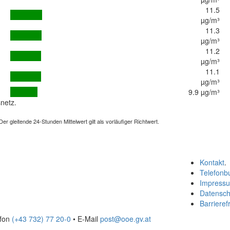
11.5
µg/m³
11.3
µg/m³
11.2
µg/m³
11.1
µg/m³
9.9 µg/m³
netz.
 gleitende 24-Stunden Mittelwert gilt als vorläufiger Richtwert.
Kontakt
.
Telefonb
Impress
Datensch
Barrierefr
efon
(+43 732) 77 20-0
• E-Mail
post@ooe.gv.at