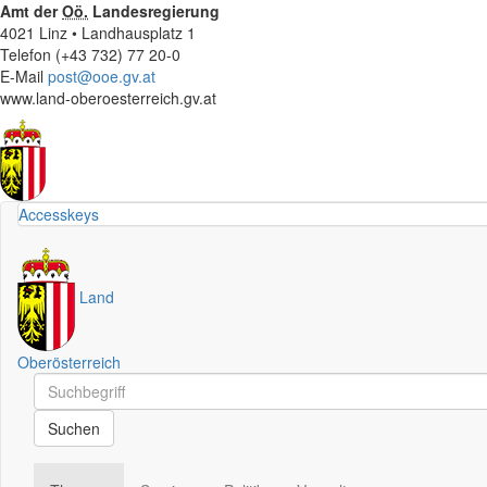
Amt der
Oö.
Landesregierung
4021 Linz • Landhausplatz 1
Telefon (+43 732) 77 20-0
E-Mail
post@ooe.gv.at
www.land-oberoesterreich.gv.at
Accesskeys
Land
Oberösterreich
Schnellsuche
Schnellsuche
Suchen