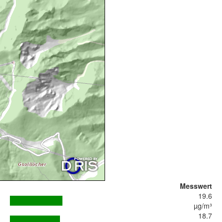
Messwert
19.6
µg/m³
18.7