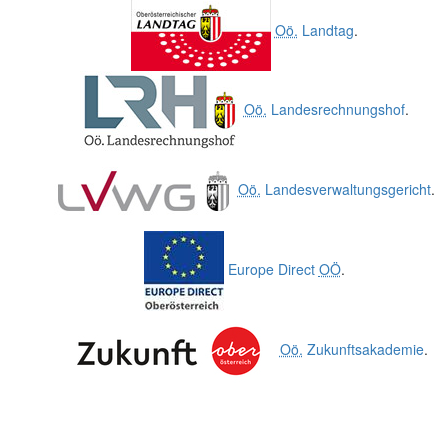
Oö.
Landtag
.
Oö.
Landesrechnungshof
.
Oö.
Landesverwaltungsgericht
.
Europe Direct
OÖ
.
Oö.
Zukunftsakademie
.