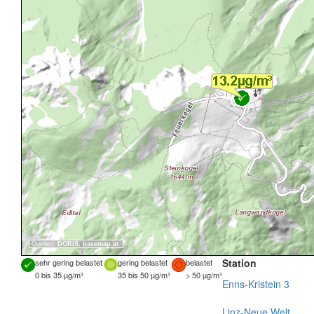
Quellen:
DORIS
,
basemap.at
Station
sehr gering belastet
gering belastet
belastet
0 bis 35 µg/m³
35 bis 50 µg/m³
> 50 µg/m³
Enns-Kristein 3
Linz-Neue Welt