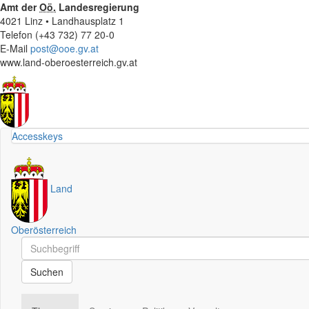
Amt der
Oö.
Landesregierung
4021 Linz • Landhausplatz 1
Telefon (+43 732) 77 20-0
E-Mail
post@ooe.gv.at
www.land-oberoesterreich.gv.at
Accesskeys
Land
Oberösterreich
Schnellsuche
Schnellsuche
Suchen