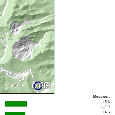
Messwert
15.6
µg/m³
14.6