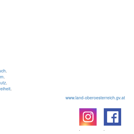
uch
.
um
.
utz
.
eiheit
.
www.land-oberoesterreich.gv.at
.
.