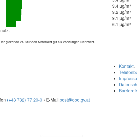
9.4 µg/m³
9.2 µg/m³
9.1 µg/m³
6.1 µg/m³
netz.
 gleitende 24-Stunden Mittelwert gilt als vorläufiger Richtwert.
Kontakt
.
Telefonb
Impress
Datensch
Barrierefr
efon
(+43 732) 77 20-0
• E-Mail
post@ooe.gv.at