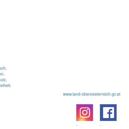
uch
.
um
.
utz
.
eiheit
.
www.land-oberoesterreich.gv.at
.
.