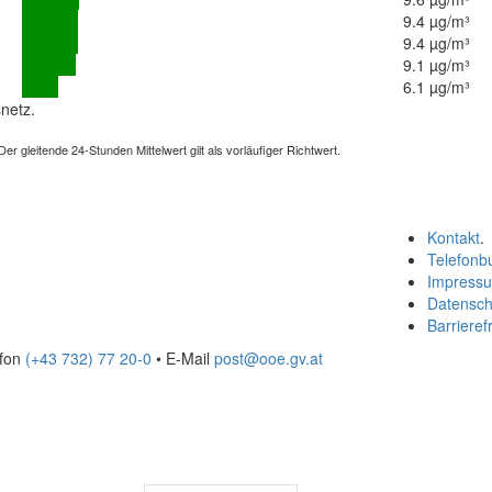
9.4 µg/m³
9.4 µg/m³
9.1 µg/m³
6.1 µg/m³
netz.
 gleitende 24-Stunden Mittelwert gilt als vorläufiger Richtwert.
Kontakt
.
Telefonb
Impress
Datensch
Barrierefr
efon
(+43 732) 77 20-0
• E-Mail
post@ooe.gv.at