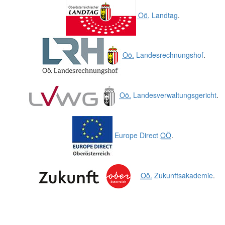
Oö.
Landtag
.
Oö.
Landesrechnungshof
.
Oö.
Landesverwaltungsgericht
.
Europe Direct
OÖ
.
Oö.
Zukunftsakademie
.