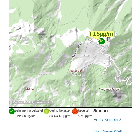
Quellen:
DORIS
,
basemap.at
Station
sehr gering belastet
gering belastet
belastet
0 bis 35 µg/m³
35 bis 50 µg/m³
> 50 µg/m³
Enns-Kristein 3
Linz-Neue Welt