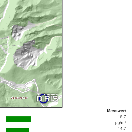
Messwert
15.7
µg/m³
14.7