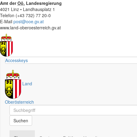
Amt der
Oö.
Landesregierung
4021 Linz • Landhausplatz 1
Telefon (+43 732) 77 20-0
E-Mail
post@ooe.gv.at
www.land-oberoesterreich.gv.at
Accesskeys
Land
Oberösterreich
Schnellsuche
Schnellsuche
Suchen