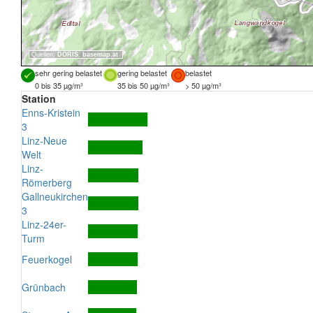
Quellen:
DORIS
,
basemap.at
sehr gering belastet
gering belastet
belastet
0 bis 35 µg/m³
35 bis 50 µg/m³
> 50 µg/m³
Station
Enns-Kristein
3
Linz-Neue
Welt
Linz-
Römerberg
Gallneukirchen
3
Linz-24er-
Turm
Feuerkogel
Grünbach