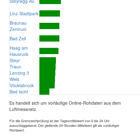
Steyregg-Au
Linz-Stadtpark
Braunau
Zentrum
Bad Zell
Haag am
Hausruck
Steyr
Traun
Lenzing 3
Wels
Vöcklabruck
Bad Ischl
Es handelt sich um vorläufige Online-Rohdaten aus dem
Luftmessnetz.
Für die Grenzwertprüfung ist der Tagesmittelwert von 0 bis 24 Uhr
ausschlaggebend. Der gleitende 24-Stunden Mittelwert gilt als vorläufiger
Richtwert.