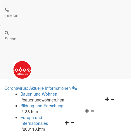
.
Telefon
.
Suche
.
Coronavirus: Aktuelle Informationen
Bauen und Wohnen
Navigationsm
.
/bauenundwohnen.htm
öffnen
Bildung und Forschung
Navigationsmenü
und
.
/133.htm
öffnen
schließen
Europa und
Navigationsmenü
und
Internationales
öffnen
schließen
.
/203110.htm