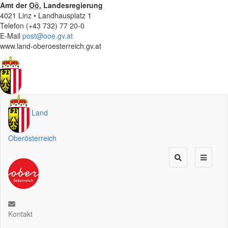
Amt der
Oö.
Landesregierung
4021 Linz • Landhausplatz 1
Telefon (+43 732) 77 20-0
E-Mail
post@ooe.gv.at
www.land-oberoesterreich.gv.at
Land
Oberösterreich
Kontakt