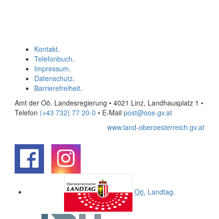
Kontakt
.
Telefonbuch
.
Impressum
.
Datenschutz
.
Barrierefreiheit
.
Amt der Oö. Landesregierung • 4021 Linz, Landhausplatz 1
•
Telefon
(+43 732) 77 20-0
• E-Mail
post@ooe.gv.at
www.land-oberoesterreich.gv.at
.
.
Oö.
Landtag
.