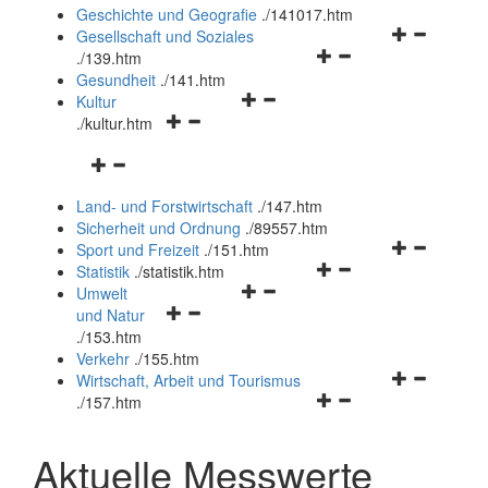
und
Geschichte und Geografie
.
/141017.htm
schließen
Navigationsm
Gesellschaft und Soziales
Navigationsmenü
öffnen
.
/139.htm
öffnen
und
Gesundheit
.
/141.htm
Navigationsmenü
und
schließen
Kultur
Navigationsmenü
öffnen
schließen
.
/kultur.htm
öffnen
und
Navigationsmenü
und
schließen
öffnen
schließen
Land- und Forstwirtschaft
.
/147.htm
und
Sicherheit und Ordnung
.
/89557.htm
schließen
Navigationsm
Sport und Freizeit
.
/151.htm
Navigationsmenü
öffnen
Statistik
.
/statistik.htm
Navigationsmenü
öffnen
und
Umwelt
Navigationsmenü
öffnen
und
schließen
und Natur
öffnen
und
schließen
.
/153.htm
und
schließen
Verkehr
.
/155.htm
schließen
Navigationsm
Wirtschaft, Arbeit und Tourismus
Navigationsmenü
öffnen
.
/157.htm
öffnen
und
und
schließen
Aktuelle Messwerte
schließen