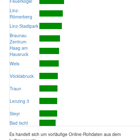
Feuerkogel
Linz-
Römerberg
Linz-Stadtpark
Braunau
Zentrum
Haag am
Hausruck
Wels
Vöcklabruck
Traun
Lenzing 3
Steyr
Bad Ischl
Es handelt sich um vorläufige Online-Rohdaten aus dem