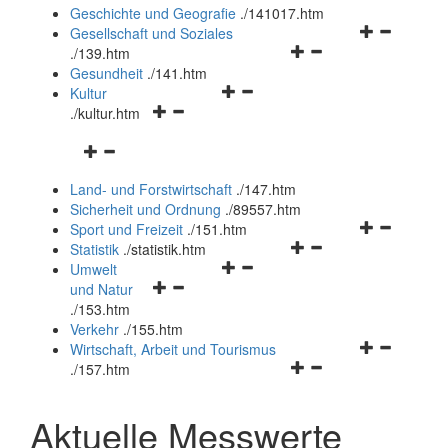
und
Geschichte und Geografie
.
/141017.htm
schließen
Navigationsm
Gesellschaft und Soziales
Navigationsmenü
öffnen
.
/139.htm
öffnen
und
Gesundheit
.
/141.htm
Navigationsmenü
und
schließen
Kultur
Navigationsmenü
öffnen
schließen
.
/kultur.htm
öffnen
und
Navigationsmenü
und
schließen
öffnen
schließen
Land- und Forstwirtschaft
.
/147.htm
und
Sicherheit und Ordnung
.
/89557.htm
schließen
Navigationsm
Sport und Freizeit
.
/151.htm
Navigationsmenü
öffnen
Statistik
.
/statistik.htm
Navigationsmenü
öffnen
und
Umwelt
Navigationsmenü
öffnen
und
schließen
und Natur
öffnen
und
schließen
.
/153.htm
und
schließen
Verkehr
.
/155.htm
schließen
Navigationsm
Wirtschaft, Arbeit und Tourismus
Navigationsmenü
öffnen
.
/157.htm
öffnen
und
und
schließen
Aktuelle Messwerte
schließen