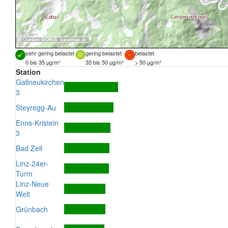
Quellen:
DORIS
,
basemap.at
sehr gering belastet
gering belastet
belastet
0 bis 35 µg/m³
35 bis 50 µg/m³
> 50 µg/m³
Station
Gallneukirchen
3
Steyregg-Au
Enns-Kristein
3
Bad Zell
Linz-24er-
Turm
Linz-Neue
Welt
Grünbach