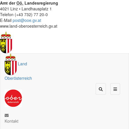
Amt der
Oö.
Landesregierung
4021 Linz • Landhausplatz 1
Telefon (+43 732) 77 20-0
E-Mail
post@ooe.gv.at
www.land-oberoesterreich.gv.at
Land
Oberösterreich
Kontakt