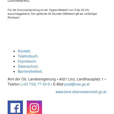
Luftmessnetz.
Für die Grenzwertprüfung ist der Tagesmittelwert von 0 bis 24 Uhr
ausschlaggebend. Der gleitende 24-Stunden Mittelwert gilt als vorläufiger
Richtwert.
Kontakt
.
Telefonbuch
.
Impressum
.
Datenschutz
.
Barrierefreiheit
.
Amt der Oö. Landesregierung • 4021 Linz, Landhausplatz 1
•
Telefon
(+43 732) 77 20-0
• E-Mail
post@ooe.gv.at
www.land-oberoesterreich.gv.at