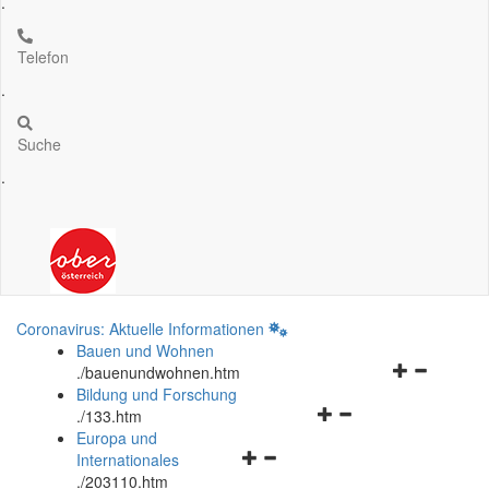
.
Telefon
.
Suche
.
Coronavirus: Aktuelle Informationen
Bauen und Wohnen
Navigationsm
.
/bauenundwohnen.htm
öffnen
Bildung und Forschung
Navigationsmenü
und
.
/133.htm
öffnen
schließen
Europa und
Navigationsmenü
und
Internationales
öffnen
schließen
.
/203110.htm