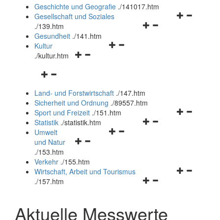
und
Geschichte und Geografie
.
/141017.htm
schließen
Navigationsm
Gesellschaft und Soziales
Navigationsmenü
öffnen
.
/139.htm
öffnen
und
Gesundheit
.
/141.htm
Navigationsmenü
und
schließen
Kultur
Navigationsmenü
öffnen
schließen
.
/kultur.htm
öffnen
und
Navigationsmenü
und
schließen
öffnen
schließen
Land- und Forstwirtschaft
.
/147.htm
und
Sicherheit und Ordnung
.
/89557.htm
schließen
Navigationsm
Sport und Freizeit
.
/151.htm
Navigationsmenü
öffnen
Statistik
.
/statistik.htm
Navigationsmenü
öffnen
und
Umwelt
Navigationsmenü
öffnen
und
schließen
und Natur
öffnen
und
schließen
.
/153.htm
und
schließen
Verkehr
.
/155.htm
schließen
Navigationsm
Wirtschaft, Arbeit und Tourismus
Navigationsmenü
öffnen
.
/157.htm
öffnen
und
und
schließen
Aktuelle Messwerte
schließen