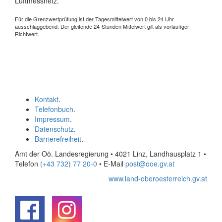
Luftmessnetz.
Für die Grenzwertprüfung ist der Tagesmittelwert von 0 bis 24 Uhr
ausschlaggebend. Der gleitende 24-Stunden Mittelwert gilt als vorläufiger
Richtwert.
Kontakt
.
Telefonbuch
.
Impressum
.
Datenschutz
.
Barrierefreiheit
.
Amt der Oö. Landesregierung • 4021 Linz, Landhausplatz 1
•
Telefon
(+43 732) 77 20-0
• E-Mail
post@ooe.gv.at
www.land-oberoesterreich.gv.at