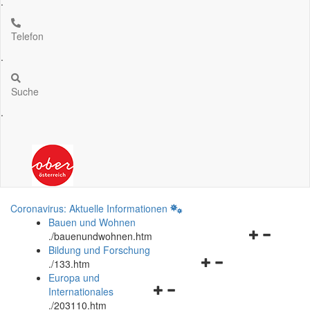
.
Telefon
.
Suche
.
Coronavirus: Aktuelle Informationen
Bauen und Wohnen
Navigationsm
.
/bauenundwohnen.htm
öffnen
Bildung und Forschung
Navigationsmenü
und
.
/133.htm
öffnen
schließen
Europa und
Navigationsmenü
und
Internationales
öffnen
schließen
.
/203110.htm