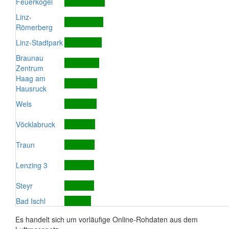
Feuerkogel
Linz-
Römerberg
Linz-Stadtpark
Braunau
Zentrum
Haag am
Hausruck
Wels
Vöcklabruck
Traun
Lenzing 3
Steyr
Bad Ischl
Es handelt sich um vorläufige Online-Rohdaten aus dem