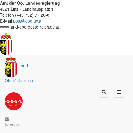
Amt der
Oö.
Landesregierung
4021 Linz • Landhausplatz 1
Telefon (+43 732) 77 20-0
E-Mail
post@ooe.gv.at
www.land-oberoesterreich.gv.at
Land
Oberösterreich
Kontakt