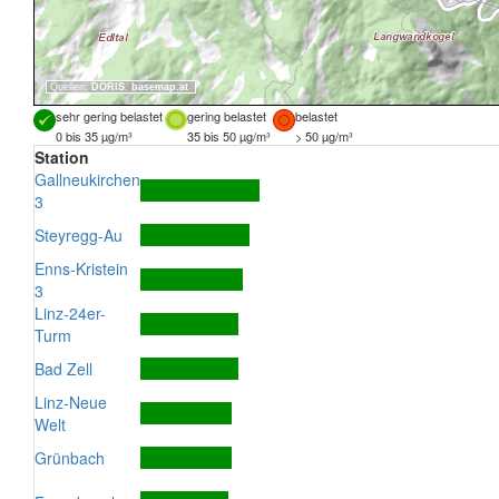
Quellen:
DORIS
,
basemap.at
sehr gering belastet
gering belastet
belastet
0 bis 35 µg/m³
35 bis 50 µg/m³
> 50 µg/m³
Station
Gallneukirchen
3
Steyregg-Au
Enns-Kristein
3
Linz-24er-
Turm
Bad Zell
Linz-Neue
Welt
Grünbach