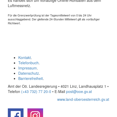
Es handelt sich um vorläufige Online-Rohdaten aus dem
Luftmessnetz.
Für die Grenzwertprüfung ist der Tagesmittelwert von 0 bis 24 Uhr
ausschlaggebend. Der gleitende 24-Stunden Mittelwert gilt als vorläufiger
Richtwert.
Kontakt
.
Telefonbuch
.
Impressum
.
Datenschutz
.
Barrierefreiheit
.
Amt der Oö. Landesregierung • 4021 Linz, Landhausplatz 1
•
Telefon
(+43 732) 77 20-0
• E-Mail
post@ooe.gv.at
www.land-oberoesterreich.gv.at