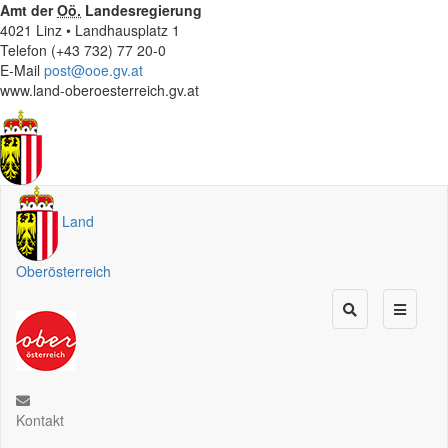
Amt der
Oö.
Landesregierung
4021 Linz • Landhausplatz 1
Telefon (+43 732) 77 20-0
E-Mail
post@ooe.gv.at
www.land-oberoesterreich.gv.at
Land
Oberösterreich
Kontakt