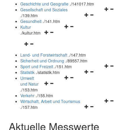
und
Geschichte und Geografie
.
/141017.htm
schließen
Navigationsm
Gesellschaft und Soziales
Navigationsmenü
öffnen
.
/139.htm
öffnen
und
Gesundheit
.
/141.htm
Navigationsmenü
und
schließen
Kultur
Navigationsmenü
öffnen
schließen
.
/kultur.htm
öffnen
und
Navigationsmenü
und
schließen
öffnen
schließen
Land- und Forstwirtschaft
.
/147.htm
und
Sicherheit und Ordnung
.
/89557.htm
schließen
Navigationsm
Sport und Freizeit
.
/151.htm
Navigationsmenü
öffnen
Statistik
.
/statistik.htm
Navigationsmenü
öffnen
und
Umwelt
Navigationsmenü
öffnen
und
schließen
und Natur
öffnen
und
schließen
.
/153.htm
und
schließen
Verkehr
.
/155.htm
schließen
Navigationsm
Wirtschaft, Arbeit und Tourismus
Navigationsmenü
öffnen
.
/157.htm
öffnen
und
und
schließen
Aktuelle Messwerte
schließen