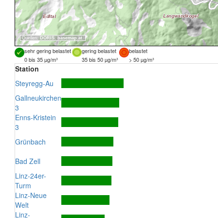
Quellen:
DORIS
,
basemap.at
sehr gering belastet
gering belastet
belastet
0 bis 35 µg/m³
35 bis 50 µg/m³
> 50 µg/m³
Station
Steyregg-Au
Gallneukirchen
3
Enns-Kristein
3
Grünbach
Bad Zell
Linz-24er-
Turm
Linz-Neue
Welt
Linz-