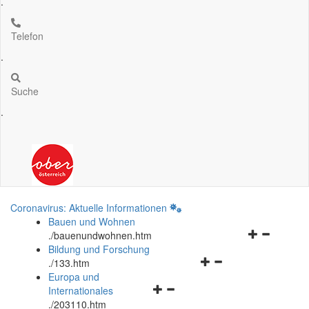
.
Telefon
.
Suche
.
Coronavirus: Aktuelle Informationen
Bauen und Wohnen
Navigationsm
.
/bauenundwohnen.htm
öffnen
Bildung und Forschung
Navigationsmenü
und
.
/133.htm
öffnen
schließen
Europa und
Navigationsmenü
und
Internationales
öffnen
schließen
.
/203110.htm