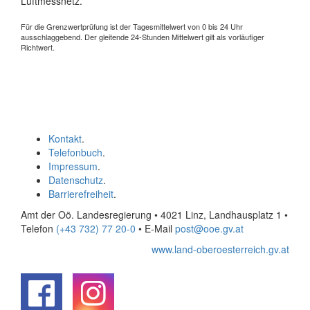
Luftmessnetz.
Für die Grenzwertprüfung ist der Tagesmittelwert von 0 bis 24 Uhr
ausschlaggebend. Der gleitende 24-Stunden Mittelwert gilt als vorläufiger
Richtwert.
Kontakt
.
Telefonbuch
.
Impressum
.
Datenschutz
.
Barrierefreiheit
.
Amt der Oö. Landesregierung • 4021 Linz, Landhausplatz 1
•
Telefon
(+43 732) 77 20-0
• E-Mail
post@ooe.gv.at
www.land-oberoesterreich.gv.at