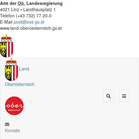
Amt der
Oö.
Landesregierung
4021 Linz • Landhausplatz 1
Telefon (+43 732) 77 20-0
E-Mail
post@ooe.gv.at
www.land-oberoesterreich.gv.at
Land
Oberösterreich
Kontakt