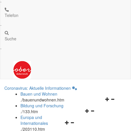
.
Telefon
.
Suche
.
Coronavirus: Aktuelle Informationen
Bauen und Wohnen
Navigationsm
.
/bauenundwohnen.htm
öffnen
Bildung und Forschung
Navigationsmenü
und
.
/133.htm
öffnen
schließen
Europa und
Navigationsmenü
und
Internationales
öffnen
schließen
.
/203110.htm