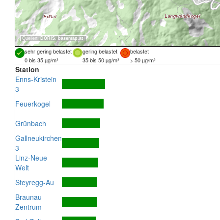
Quellen:
DORIS
,
basemap.at
sehr gering belastet
gering belastet
belastet
0 bis 35 µg/m³
35 bis 50 µg/m³
> 50 µg/m³
Station
Enns-Kristein
3
Feuerkogel
Grünbach
Gallneukirchen
3
Linz-Neue
Welt
Steyregg-Au
Braunau
Zentrum