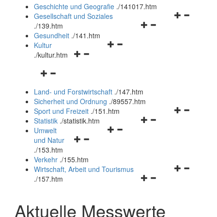
und
Geschichte und Geografie
.
/141017.htm
schließen
Navigationsm
Gesellschaft und Soziales
Navigationsmenü
öffnen
.
/139.htm
öffnen
und
Gesundheit
.
/141.htm
Navigationsmenü
und
schließen
Kultur
Navigationsmenü
öffnen
schließen
.
/kultur.htm
öffnen
und
Navigationsmenü
und
schließen
öffnen
schließen
Land- und Forstwirtschaft
.
/147.htm
und
Sicherheit und Ordnung
.
/89557.htm
schließen
Navigationsm
Sport und Freizeit
.
/151.htm
Navigationsmenü
öffnen
Statistik
.
/statistik.htm
Navigationsmenü
öffnen
und
Umwelt
Navigationsmenü
öffnen
und
schließen
und Natur
öffnen
und
schließen
.
/153.htm
und
schließen
Verkehr
.
/155.htm
schließen
Navigationsm
Wirtschaft, Arbeit und Tourismus
Navigationsmenü
öffnen
.
/157.htm
öffnen
und
und
schließen
Aktuelle Messwerte
schließen