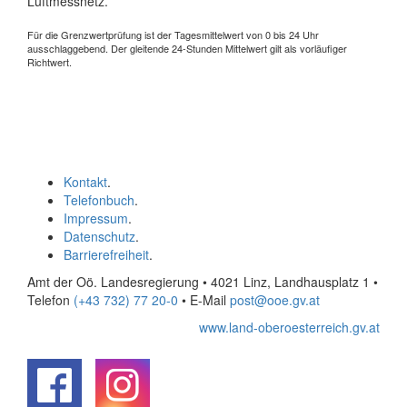
Luftmessnetz.
Für die Grenzwertprüfung ist der Tagesmittelwert von 0 bis 24 Uhr
ausschlaggebend. Der gleitende 24-Stunden Mittelwert gilt als vorläufiger
Richtwert.
Kontakt
.
Telefonbuch
.
Impressum
.
Datenschutz
.
Barrierefreiheit
.
Amt der Oö. Landesregierung • 4021 Linz, Landhausplatz 1
•
Telefon
(+43 732) 77 20-0
• E-Mail
post@ooe.gv.at
www.land-oberoesterreich.gv.at