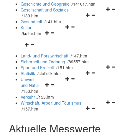
und
Geschichte und Geografie
.
/141017.htm
schließen
Navigationsm
Gesellschaft und Soziales
Navigationsmenü
öffnen
.
/139.htm
öffnen
und
Gesundheit
.
/141.htm
Navigationsmenü
und
schließen
Kultur
Navigationsmenü
öffnen
schließen
.
/kultur.htm
öffnen
und
Navigationsmenü
und
schließen
öffnen
schließen
Land- und Forstwirtschaft
.
/147.htm
und
Sicherheit und Ordnung
.
/89557.htm
schließen
Navigationsm
Sport und Freizeit
.
/151.htm
Navigationsmenü
öffnen
Statistik
.
/statistik.htm
Navigationsmenü
öffnen
und
Umwelt
Navigationsmenü
öffnen
und
schließen
und Natur
öffnen
und
schließen
.
/153.htm
und
schließen
Verkehr
.
/155.htm
schließen
Navigationsm
Wirtschaft, Arbeit und Tourismus
Navigationsmenü
öffnen
.
/157.htm
öffnen
und
und
schließen
Aktuelle Messwerte
schließen