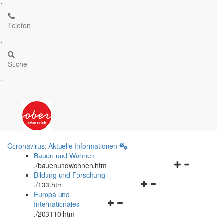
.
Telefon
.
Suche
.
Coronavirus: Aktuelle Informationen
Bauen und Wohnen
Navigationsm
.
/bauenundwohnen.htm
öffnen
Bildung und Forschung
Navigationsmenü
und
.
/133.htm
öffnen
schließen
Europa und
Navigationsmenü
und
Internationales
öffnen
schließen
.
/203110.htm