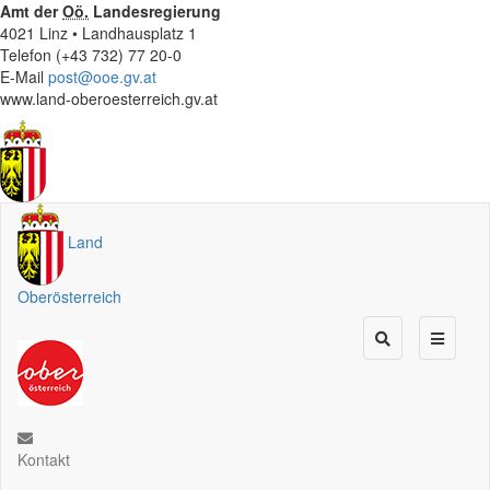
Amt der
Oö.
Landesregierung
4021 Linz • Landhausplatz 1
Telefon (+43 732) 77 20-0
E-Mail
post@ooe.gv.at
www.land-oberoesterreich.gv.at
Land
Oberösterreich
Kontakt