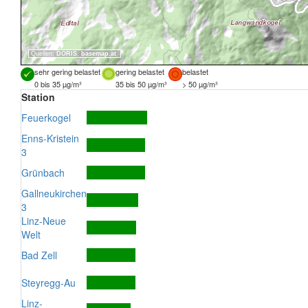
Quellen:
DORIS
,
basemap.at
sehr gering belastet
gering belastet
belastet
0 bis 35 µg/m³
35 bis 50 µg/m³
> 50 µg/m³
Station
Feuerkogel
Enns-Kristein
3
Grünbach
Gallneukirchen
3
Linz-Neue
Welt
Bad Zell
Steyregg-Au
Linz-