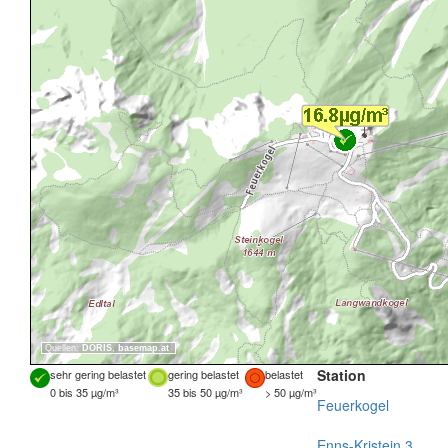
Quellen:
DORIS
,
basemap.at
Station
sehr gering belastet
gering belastet
belastet
0 bis 35 µg/m³
35 bis 50 µg/m³
> 50 µg/m³
Feuerkogel
Enns-Kristein 3