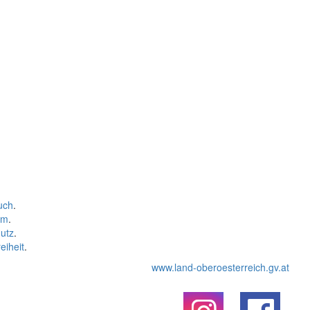
uch
.
um
.
utz
.
eiheit
.
www.land-oberoesterreich.gv.at