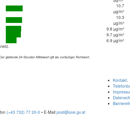
10.7
µg/m³
10.3
µg/m³
9.8 µg/m³
9.7 µg/m³
6.9 µg/m³
netz.
 gleitende 24-Stunden Mittelwert gilt als vorläufiger Richtwert.
Kontakt
.
Telefonb
Impress
Datensch
Barrierefr
efon
(+43 732) 77 20-0
• E-Mail
post@ooe.gv.at