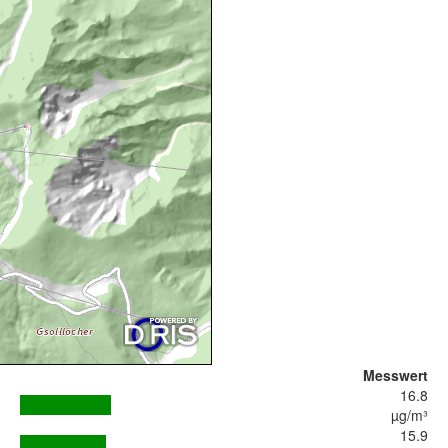
Messwert
16.8
µg/m³
15.9