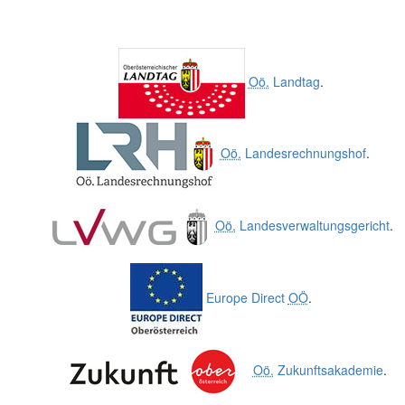
Oö.
Landtag
.
Oö.
Landesrechnungshof
.
Oö.
Landesverwaltungsgericht
.
Europe Direct
OÖ
.
Oö.
Zukunftsakademie
.