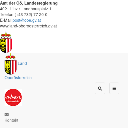
Amt der
Oö.
Landesregierung
4021 Linz • Landhausplatz 1
Telefon (+43 732) 77 20-0
E-Mail
post@ooe.gv.at
www.land-oberoesterreich.gv.at
Land
Oberösterreich
Kontakt