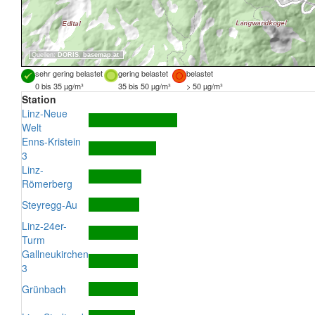
Quellen:
DORIS
,
basemap.at
sehr gering belastet
gering belastet
belastet
0 bis 35 µg/m³
35 bis 50 µg/m³
> 50 µg/m³
Station
Linz-Neue
Welt
Enns-Kristein
3
Linz-
Römerberg
Steyregg-Au
Linz-24er-
Turm
Gallneukirchen
3
Grünbach