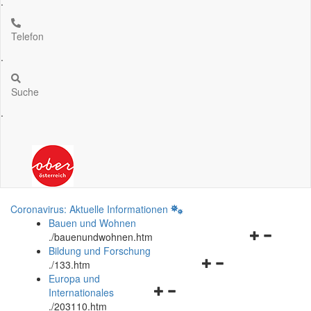
.
Telefon
.
Suche
.
Coronavirus: Aktuelle Informationen
Bauen und Wohnen
Navigationsm
.
/bauenundwohnen.htm
öffnen
Bildung und Forschung
Navigationsmenü
und
.
/133.htm
öffnen
schließen
Europa und
Navigationsmenü
und
Internationales
öffnen
schließen
.
/203110.htm