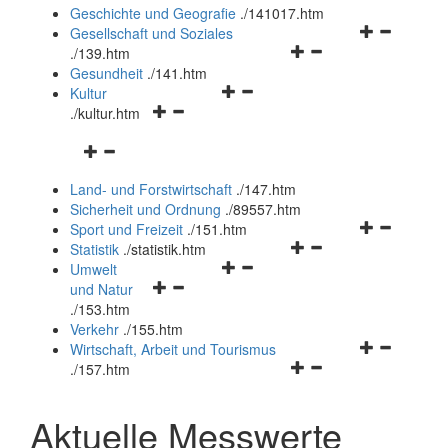
und
Geschichte und Geografie
.
/141017.htm
schließen
Navigationsm
Gesellschaft und Soziales
Navigationsmenü
öffnen
.
/139.htm
öffnen
und
Gesundheit
.
/141.htm
Navigationsmenü
und
schließen
Kultur
Navigationsmenü
öffnen
schließen
.
/kultur.htm
öffnen
und
Navigationsmenü
und
schließen
öffnen
schließen
Land- und Forstwirtschaft
.
/147.htm
und
Sicherheit und Ordnung
.
/89557.htm
schließen
Navigationsm
Sport und Freizeit
.
/151.htm
Navigationsmenü
öffnen
Statistik
.
/statistik.htm
Navigationsmenü
öffnen
und
Umwelt
Navigationsmenü
öffnen
und
schließen
und Natur
öffnen
und
schließen
.
/153.htm
und
schließen
Verkehr
.
/155.htm
schließen
Navigationsm
Wirtschaft, Arbeit und Tourismus
Navigationsmenü
öffnen
.
/157.htm
öffnen
und
und
schließen
Aktuelle Messwerte
schließen