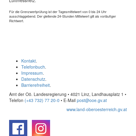
Luftmessnetz.
Für die Grenzwertprüfung ist der Tagesmittelwert von 0 bis 24 Uhr
ausschlaggebend. Der gleitende 24-Stunden Mittelwert gilt als vorläufiger
Richtwert.
Kontakt
.
Telefonbuch
.
Impressum
.
Datenschutz
.
Barrierefreiheit
.
Amt der Oö. Landesregierung • 4021 Linz, Landhausplatz 1
•
Telefon
(+43 732) 77 20-0
• E-Mail
post@ooe.gv.at
www.land-oberoesterreich.gv.at