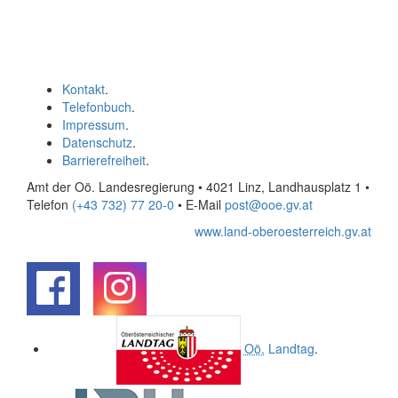
Kontakt
.
Telefonbuch
.
Impressum
.
Datenschutz
.
Barrierefreiheit
.
Amt der Oö. Landesregierung • 4021 Linz, Landhausplatz 1
•
Telefon
(+43 732) 77 20-0
• E-Mail
post@ooe.gv.at
www.land-oberoesterreich.gv.at
.
.
Oö.
Landtag
.