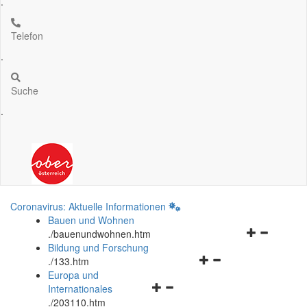
.
Telefon
.
Suche
.
Coronavirus: Aktuelle Informationen
Bauen und Wohnen
Navigationsm
.
/bauenundwohnen.htm
öffnen
Bildung und Forschung
Navigationsmenü
und
.
/133.htm
öffnen
schließen
Europa und
Navigationsmenü
und
Internationales
öffnen
schließen
.
/203110.htm