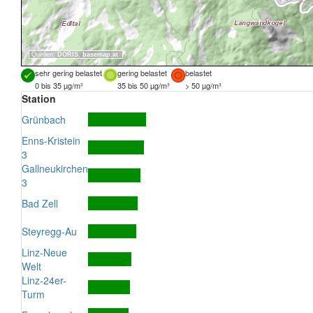
Quellen:
DORIS
,
basemap.at
sehr gering belastet
gering belastet
belastet
0 bis 35 µg/m³
35 bis 50 µg/m³
> 50 µg/m³
Station
Grünbach
Enns-Kristein
3
Gallneukirchen
3
Bad Zell
Steyregg-Au
Linz-Neue
Welt
Linz-24er-
Turm