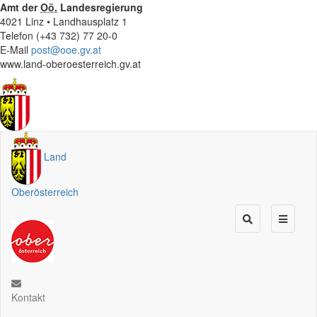
Amt der
Oö.
Landesregierung
4021 Linz • Landhausplatz 1
Telefon (+43 732) 77 20-0
E-Mail
post@ooe.gv.at
www.land-oberoesterreich.gv.at
Land
Oberösterreich
Kontakt