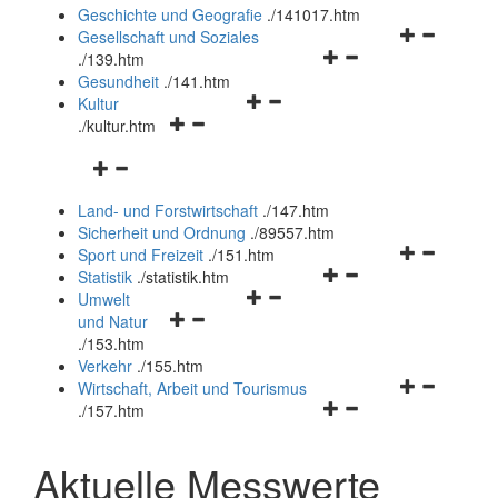
und
Geschichte und Geografie
.
/141017.htm
schließen
Navigationsm
Gesellschaft und Soziales
Navigationsmenü
öffnen
.
/139.htm
öffnen
und
Gesundheit
.
/141.htm
Navigationsmenü
und
schließen
Kultur
Navigationsmenü
öffnen
schließen
.
/kultur.htm
öffnen
und
Navigationsmenü
und
schließen
öffnen
schließen
Land- und Forstwirtschaft
.
/147.htm
und
Sicherheit und Ordnung
.
/89557.htm
schließen
Navigationsm
Sport und Freizeit
.
/151.htm
Navigationsmenü
öffnen
Statistik
.
/statistik.htm
Navigationsmenü
öffnen
und
Umwelt
Navigationsmenü
öffnen
und
schließen
und Natur
öffnen
und
schließen
.
/153.htm
und
schließen
Verkehr
.
/155.htm
schließen
Navigationsm
Wirtschaft, Arbeit und Tourismus
Navigationsmenü
öffnen
.
/157.htm
öffnen
und
und
schließen
Aktuelle Messwerte
schließen