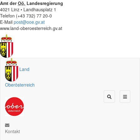
Amt der
Oö.
Landesregierung
4021 Linz • Landhausplatz 1
Telefon (+43 732) 77 20-0
E-Mail
post@ooe.gv.at
www.land-oberoesterreich.gv.at
Land
Oberösterreich
Kontakt