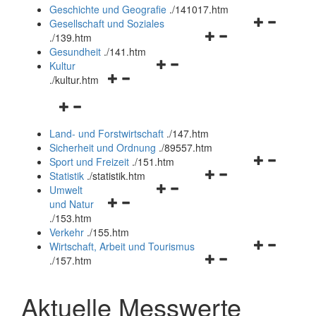
und
Geschichte und Geografie
.
/141017.htm
schließen
Navigationsm
Gesellschaft und Soziales
Navigationsmenü
öffnen
.
/139.htm
öffnen
und
Gesundheit
.
/141.htm
Navigationsmenü
und
schließen
Kultur
Navigationsmenü
öffnen
schließen
.
/kultur.htm
öffnen
und
Navigationsmenü
und
schließen
öffnen
schließen
Land- und Forstwirtschaft
.
/147.htm
und
Sicherheit und Ordnung
.
/89557.htm
schließen
Navigationsm
Sport und Freizeit
.
/151.htm
Navigationsmenü
öffnen
Statistik
.
/statistik.htm
Navigationsmenü
öffnen
und
Umwelt
Navigationsmenü
öffnen
und
schließen
und Natur
öffnen
und
schließen
.
/153.htm
und
schließen
Verkehr
.
/155.htm
schließen
Navigationsm
Wirtschaft, Arbeit und Tourismus
Navigationsmenü
öffnen
.
/157.htm
öffnen
und
und
schließen
Aktuelle Messwerte
schließen