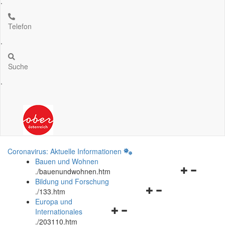
.
Telefon
.
Suche
.
Coronavirus: Aktuelle Informationen
Bauen und Wohnen
Navigationsm
.
/bauenundwohnen.htm
öffnen
Bildung und Forschung
Navigationsmenü
und
.
/133.htm
öffnen
schließen
Europa und
Navigationsmenü
und
Internationales
öffnen
schließen
.
/203110.htm