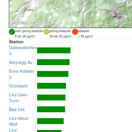
Quellen:
DORIS
,
basemap.at
sehr gering belastet
gering belastet
belastet
0 bis 35 µg/m³
35 bis 50 µg/m³
> 50 µg/m³
Station
Gallneukirchen
3
Steyregg-Au
Enns-Kristein
3
Grünbach
Linz-24er-
Turm
Bad Zell
Linz-Neue
Welt
Linz-