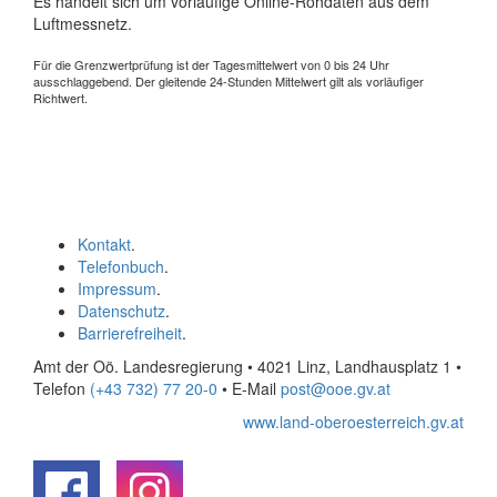
Es handelt sich um vorläufige Online-Rohdaten aus dem
Luftmessnetz.
Für die Grenzwertprüfung ist der Tagesmittelwert von 0 bis 24 Uhr
ausschlaggebend. Der gleitende 24-Stunden Mittelwert gilt als vorläufiger
Richtwert.
Kontakt
.
Telefonbuch
.
Impressum
.
Datenschutz
.
Barrierefreiheit
.
Amt der Oö. Landesregierung • 4021 Linz, Landhausplatz 1
•
Telefon
(+43 732) 77 20-0
• E-Mail
post@ooe.gv.at
www.land-oberoesterreich.gv.at