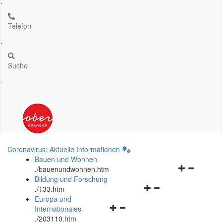
.
Telefon
.
Suche
.
Coronavirus: Aktuelle Informationen
Bauen und Wohnen
Navigationsm
.
/bauenundwohnen.htm
öffnen
Bildung und Forschung
Navigationsmenü
und
.
/133.htm
öffnen
schließen
Europa und
Navigationsmenü
und
Internationales
öffnen
schließen
.
/203110.htm