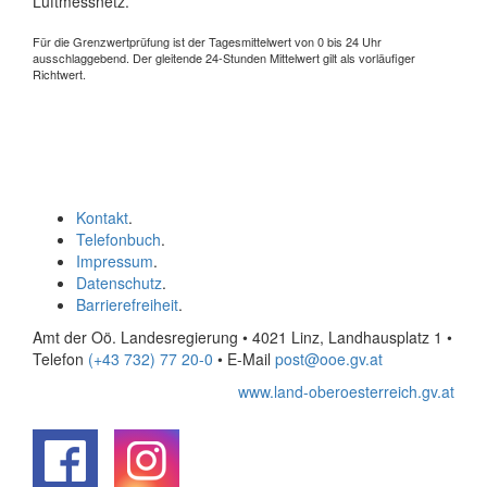
Luftmessnetz.
Für die Grenzwertprüfung ist der Tagesmittelwert von 0 bis 24 Uhr
ausschlaggebend. Der gleitende 24-Stunden Mittelwert gilt als vorläufiger
Richtwert.
Kontakt
.
Telefonbuch
.
Impressum
.
Datenschutz
.
Barrierefreiheit
.
Amt der Oö. Landesregierung • 4021 Linz, Landhausplatz 1
•
Telefon
(+43 732) 77 20-0
• E-Mail
post@ooe.gv.at
www.land-oberoesterreich.gv.at