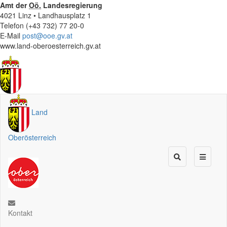
Amt der
Oö.
Landesregierung
4021 Linz • Landhausplatz 1
Telefon (+43 732) 77 20-0
E-Mail
post@ooe.gv.at
www.land-oberoesterreich.gv.at
Land
Oberösterreich
Kontakt