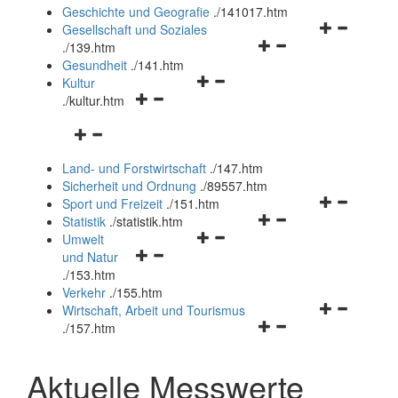
und
Geschichte und Geografie
.
/141017.htm
schließen
Navigationsm
Gesellschaft und Soziales
Navigationsmenü
öffnen
.
/139.htm
öffnen
und
Gesundheit
.
/141.htm
Navigationsmenü
und
schließen
Kultur
Navigationsmenü
öffnen
schließen
.
/kultur.htm
öffnen
und
Navigationsmenü
und
schließen
öffnen
schließen
Land- und Forstwirtschaft
.
/147.htm
und
Sicherheit und Ordnung
.
/89557.htm
schließen
Navigationsm
Sport und Freizeit
.
/151.htm
Navigationsmenü
öffnen
Statistik
.
/statistik.htm
Navigationsmenü
öffnen
und
Umwelt
Navigationsmenü
öffnen
und
schließen
und Natur
öffnen
und
schließen
.
/153.htm
und
schließen
Verkehr
.
/155.htm
schließen
Navigationsm
Wirtschaft, Arbeit und Tourismus
Navigationsmenü
öffnen
.
/157.htm
öffnen
und
und
schließen
Aktuelle Messwerte
schließen