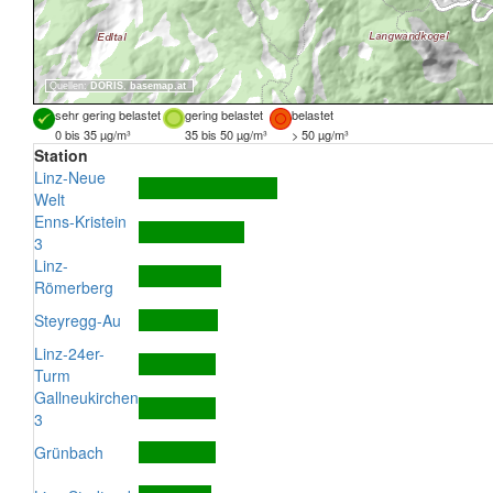
Quellen:
DORIS
,
basemap.at
sehr gering belastet
gering belastet
belastet
0 bis 35 µg/m³
35 bis 50 µg/m³
> 50 µg/m³
Station
Linz-Neue
Welt
Enns-Kristein
3
Linz-
Römerberg
Steyregg-Au
Linz-24er-
Turm
Gallneukirchen
3
Grünbach