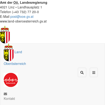
Amt der
Oö.
Landesregierung
4021 Linz • Landhausplatz 1
Telefon (+43 732) 77 20-0
E-Mail
post@ooe.gv.at
www.land-oberoesterreich.gv.at
Land
Oberösterreich
Kontakt