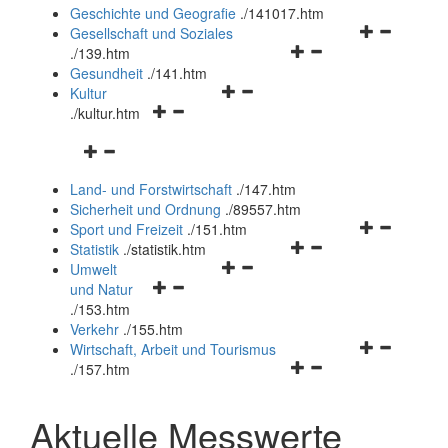
und
Geschichte und Geografie
.
/141017.htm
schließen
Navigationsm
Gesellschaft und Soziales
Navigationsmenü
öffnen
.
/139.htm
öffnen
und
Gesundheit
.
/141.htm
Navigationsmenü
und
schließen
Kultur
Navigationsmenü
öffnen
schließen
.
/kultur.htm
öffnen
und
Navigationsmenü
und
schließen
öffnen
schließen
Land- und Forstwirtschaft
.
/147.htm
und
Sicherheit und Ordnung
.
/89557.htm
schließen
Navigationsm
Sport und Freizeit
.
/151.htm
Navigationsmenü
öffnen
Statistik
.
/statistik.htm
Navigationsmenü
öffnen
und
Umwelt
Navigationsmenü
öffnen
und
schließen
und Natur
öffnen
und
schließen
.
/153.htm
und
schließen
Verkehr
.
/155.htm
schließen
Navigationsm
Wirtschaft, Arbeit und Tourismus
Navigationsmenü
öffnen
.
/157.htm
öffnen
und
und
schließen
Aktuelle Messwerte
schließen