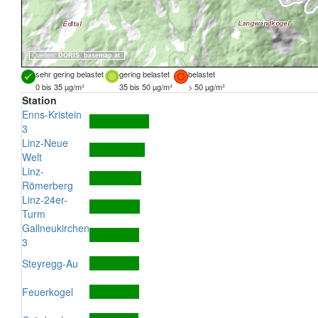
Quellen:
DORIS
,
basemap.at
sehr gering belastet
gering belastet
belastet
0 bis 35 µg/m³
35 bis 50 µg/m³
> 50 µg/m³
Station
Enns-Kristein
3
Linz-Neue
Welt
Linz-
Römerberg
Linz-24er-
Turm
Gallneukirchen
3
Steyregg-Au
Feuerkogel