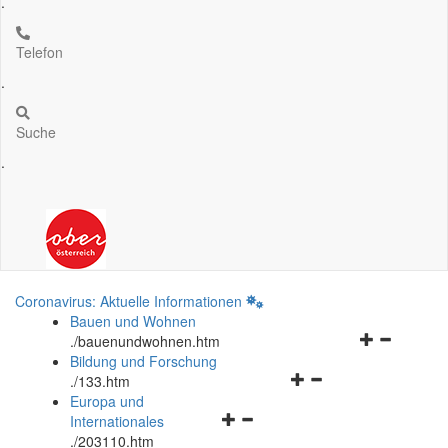
.
Telefon
.
Suche
.
Coronavirus: Aktuelle Informationen
Bauen und Wohnen
Navigationsm
.
/bauenundwohnen.htm
öffnen
Bildung und Forschung
Navigationsmenü
und
.
/133.htm
öffnen
schließen
Europa und
Navigationsmenü
und
Internationales
öffnen
schließen
.
/203110.htm