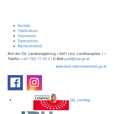
Kontakt
.
Telefonbuch
.
Impressum
.
Datenschutz
.
Barrierefreiheit
.
Amt der Oö. Landesregierung • 4021 Linz, Landhausplatz 1
•
Telefon
(+43 732) 77 20-0
• E-Mail
post@ooe.gv.at
www.land-oberoesterreich.gv.at
.
.
Oö.
Landtag
.