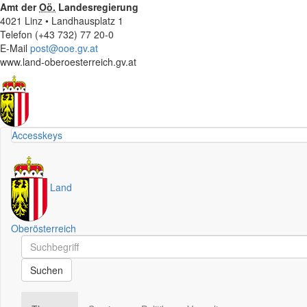
Amt der
Oö.
Landesregierung
4021 Linz • Landhausplatz 1
Telefon (+43 732) 77 20-0
E-Mail
post@ooe.gv.at
www.land-oberoesterreich.gv.at
Accesskeys
Land
Oberösterreich
Schnellsuche
Schnellsuche
Suchen