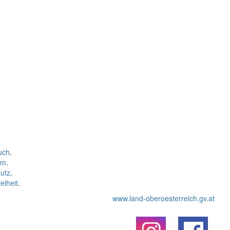
uch
.
um
.
utz
.
eiheit
.
www.land-oberoesterreich.gv.at