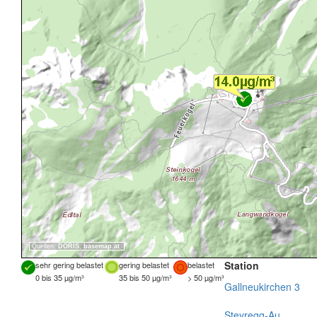
Quellen:
DORIS
,
basemap.at
Station
sehr gering belastet
gering belastet
belastet
0 bis 35 µg/m³
35 bis 50 µg/m³
> 50 µg/m³
Gallneukirchen 3
Steyregg-Au