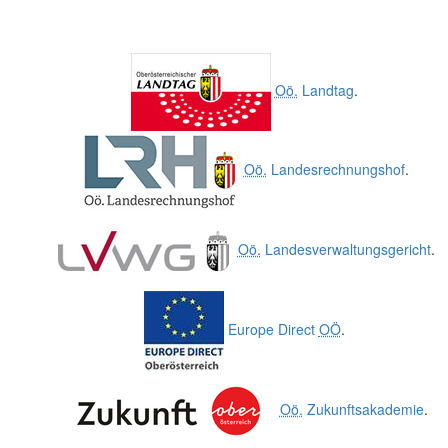
Oö.
Landtag
.
Oö.
Landesrechnungshof
.
Oö.
Landesverwaltungsgericht
.
Europe Direct
OÖ
.
Oö.
Zukunftsakademie
.