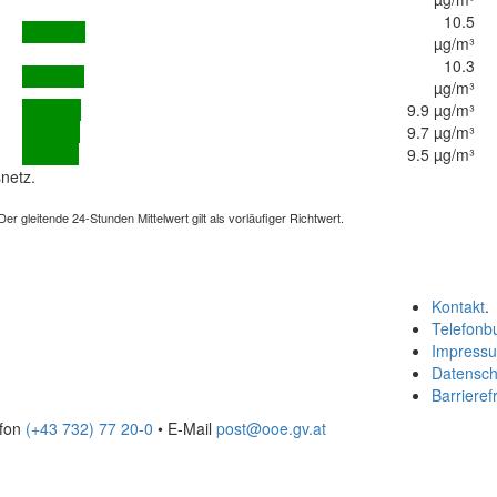
10.5
µg/m³
10.3
µg/m³
9.9 µg/m³
9.7 µg/m³
9.5 µg/m³
netz.
 gleitende 24-Stunden Mittelwert gilt als vorläufiger Richtwert.
Kontakt
.
Telefonb
Impress
Datensch
Barrierefr
efon
(+43 732) 77 20-0
• E-Mail
post@ooe.gv.at