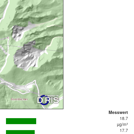
Messwert
18.7
µg/m³
17.7