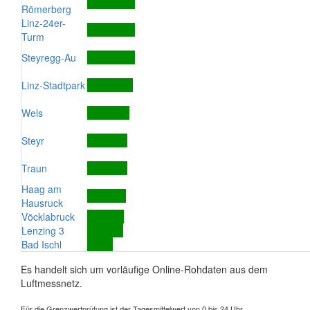
Römerberg
Linz-24er-
Turm
Steyregg-Au
Linz-Stadtpark
Wels
Steyr
Traun
Haag am
Hausruck
Vöcklabruck
Lenzing 3
Bad Ischl
Es handelt sich um vorläufige Online-Rohdaten aus dem
Luftmessnetz.
Für die Grenzwertprüfung ist der Tagesmittelwert von 0 bis 24 Uhr