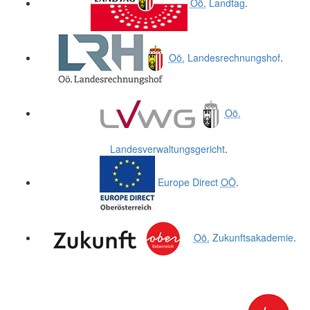
Oö.
Landtag
.
Oö.
Landesrechnungshof
.
Oö.
Landesverwaltungsgericht
.
Europe Direct
OÖ
.
Oö.
Zukunftsakademie
.