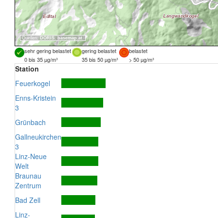
Quellen:
DORIS
,
basemap.at
sehr gering belastet
gering belastet
belastet
0 bis 35 µg/m³
35 bis 50 µg/m³
> 50 µg/m³
Station
Feuerkogel
Enns-Kristein
3
Grünbach
Gallneukirchen
3
Linz-Neue
Welt
Braunau
Zentrum
Bad Zell
Linz-