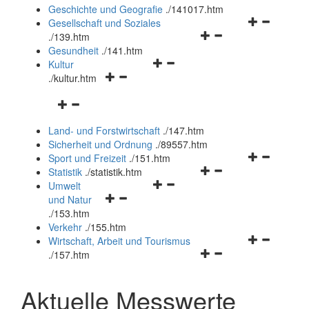
und
Geschichte und Geografie
.
/141017.htm
schließen
Navigationsm
Gesellschaft und Soziales
Navigationsmenü
öffnen
.
/139.htm
öffnen
und
Gesundheit
.
/141.htm
Navigationsmenü
und
schließen
Kultur
Navigationsmenü
öffnen
schließen
.
/kultur.htm
öffnen
und
Navigationsmenü
und
schließen
öffnen
schließen
Land- und Forstwirtschaft
.
/147.htm
und
Sicherheit und Ordnung
.
/89557.htm
schließen
Navigationsm
Sport und Freizeit
.
/151.htm
Navigationsmenü
öffnen
Statistik
.
/statistik.htm
Navigationsmenü
öffnen
und
Umwelt
Navigationsmenü
öffnen
und
schließen
und Natur
öffnen
und
schließen
.
/153.htm
und
schließen
Verkehr
.
/155.htm
schließen
Navigationsm
Wirtschaft, Arbeit und Tourismus
Navigationsmenü
öffnen
.
/157.htm
öffnen
und
und
schließen
Aktuelle Messwerte
schließen