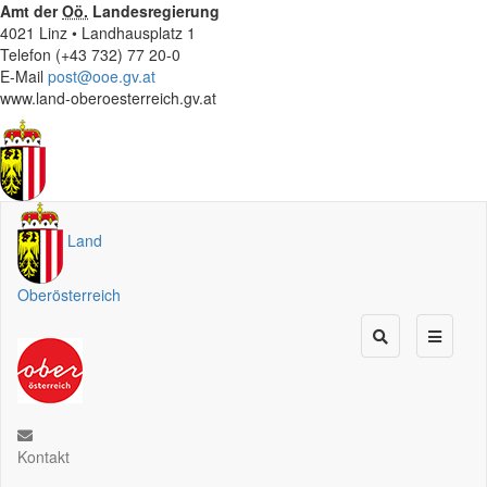
Amt der
Oö.
Landesregierung
4021 Linz • Landhausplatz 1
Telefon (+43 732) 77 20-0
E-Mail
post@ooe.gv.at
www.land-oberoesterreich.gv.at
Land
Oberösterreich
Kontakt