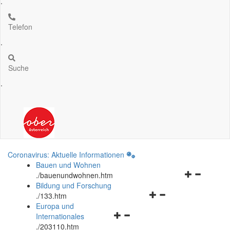
.
Telefon
.
Suche
.
Coronavirus: Aktuelle Informationen
Bauen und Wohnen
Navigationsm
.
/bauenundwohnen.htm
öffnen
Bildung und Forschung
Navigationsmenü
und
.
/133.htm
öffnen
schließen
Europa und
Navigationsmenü
und
Internationales
öffnen
schließen
.
/203110.htm