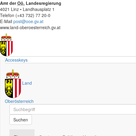
Amt der
Oö.
Landesregierung
4021 Linz • Landhausplatz 1
Telefon (+43 732) 77 20-0
E-Mail
post@ooe.gv.at
www.land-oberoesterreich.gv.at
Accesskeys
Land
Oberösterreich
Schnellsuche
Schnellsuche
Suchen