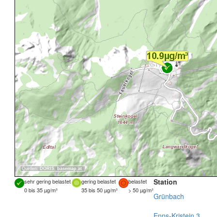
Quellen:
DORIS
,
basemap.at
Station
sehr gering belastet
gering belastet
belastet
0 bis 35 µg/m³
35 bis 50 µg/m³
> 50 µg/m³
Grünbach
Enns-Kristein 3