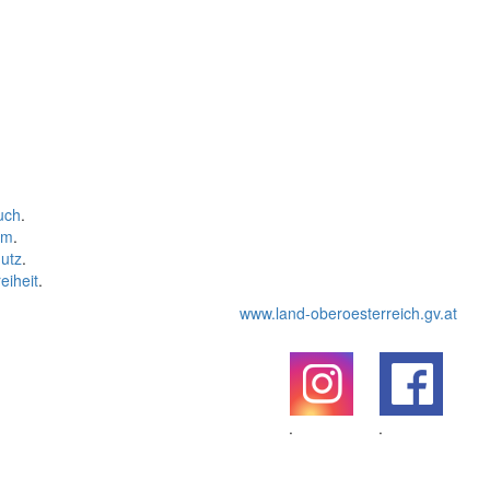
uch
.
um
.
utz
.
eiheit
.
www.land-oberoesterreich.gv.at
.
.