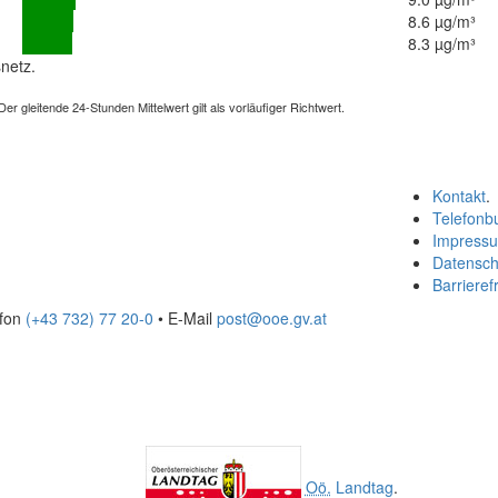
8.6 µg/m³
8.3 µg/m³
netz.
 gleitende 24-Stunden Mittelwert gilt als vorläufiger Richtwert.
Kontakt
.
Telefonb
Impress
Datensch
Barrierefr
efon
(+43 732) 77 20-0
• E-Mail
post@ooe.gv.at
Oö.
Landtag
.