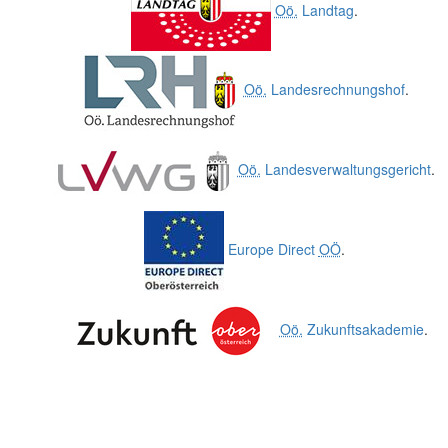
Oö.
Landtag
.
Oö.
Landesrechnungshof
.
Oö.
Landesverwaltungsgericht
.
Europe Direct
OÖ
.
Oö.
Zukunftsakademie
.