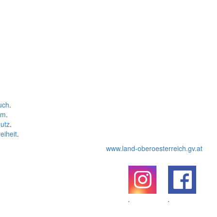
uch
.
um
.
utz
.
eiheit
.
www.land-oberoesterreich.gv.at
.
.