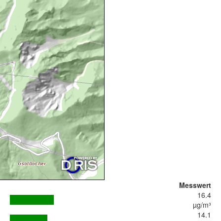
Messwert
16.4
µg/m³
14.1