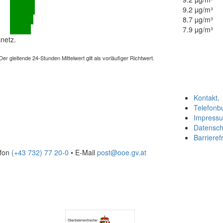
9.2 µg/m³
8.7 µg/m³
7.9 µg/m³
netz.
 gleitende 24-Stunden Mittelwert gilt als vorläufiger Richtwert.
Kontakt
.
Telefonb
Impress
Datensch
Barrierefr
efon
(+43 732) 77 20-0
• E-Mail
post@ooe.gv.at