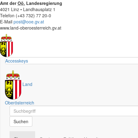
Amt der
Oö.
Landesregierung
4021 Linz • Landhausplatz 1
Telefon (+43 732) 77 20-0
E-Mail
post@ooe.gv.at
www.land-oberoesterreich.gv.at
Accesskeys
Land
Oberösterreich
Schnellsuche
Schnellsuche
Suchen