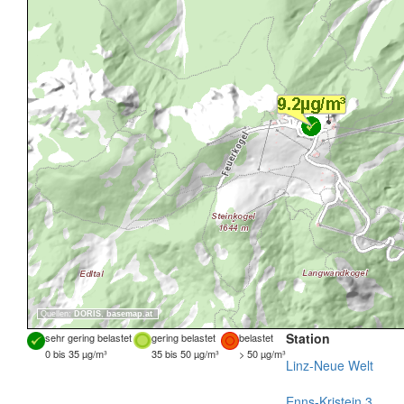
Quellen:
DORIS
,
basemap.at
Station
sehr gering belastet
gering belastet
belastet
0 bis 35 µg/m³
35 bis 50 µg/m³
> 50 µg/m³
Linz-Neue Welt
Enns-Kristein 3