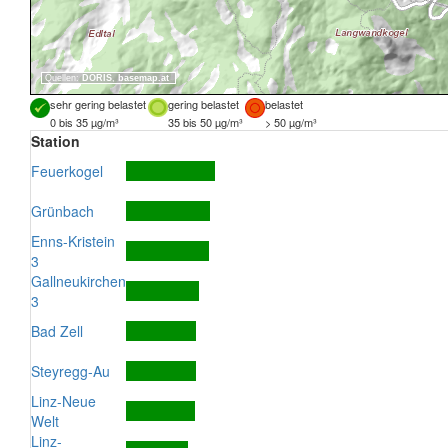
Quellen:
DORIS
,
basemap.at
sehr gering belastet
gering belastet
belastet
0 bis 35 µg/m³
35 bis 50 µg/m³
> 50 µg/m³
Station
Feuerkogel
Grünbach
Enns-Kristein
3
Gallneukirchen
3
Bad Zell
Steyregg-Au
Linz-Neue
Welt
Linz-