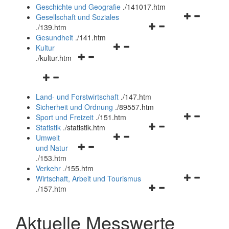
und
Geschichte und Geografie
.
/141017.htm
schließen
Navigationsm
Gesellschaft und Soziales
Navigationsmenü
öffnen
.
/139.htm
öffnen
und
Gesundheit
.
/141.htm
Navigationsmenü
und
schließen
Kultur
Navigationsmenü
öffnen
schließen
.
/kultur.htm
öffnen
und
Navigationsmenü
und
schließen
öffnen
schließen
Land- und Forstwirtschaft
.
/147.htm
und
Sicherheit und Ordnung
.
/89557.htm
schließen
Navigationsm
Sport und Freizeit
.
/151.htm
Navigationsmenü
öffnen
Statistik
.
/statistik.htm
Navigationsmenü
öffnen
und
Umwelt
Navigationsmenü
öffnen
und
schließen
und Natur
öffnen
und
schließen
.
/153.htm
und
schließen
Verkehr
.
/155.htm
schließen
Navigationsm
Wirtschaft, Arbeit und Tourismus
Navigationsmenü
öffnen
.
/157.htm
öffnen
und
und
schließen
Aktuelle Messwerte
schließen