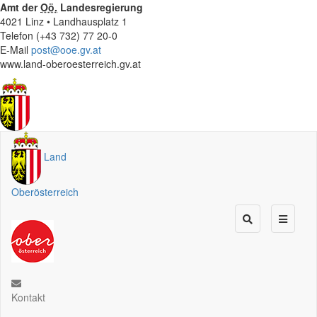
Amt der
Oö.
Landesregierung
4021 Linz • Landhausplatz 1
Telefon (+43 732) 77 20-0
E-Mail
post@ooe.gv.at
www.land-oberoesterreich.gv.at
Land
Oberösterreich
Kontakt