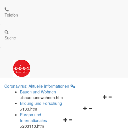
.
Telefon
.
Suche
.
Coronavirus: Aktuelle Informationen
Bauen und Wohnen
Navigationsm
.
/bauenundwohnen.htm
öffnen
Bildung und Forschung
Navigationsmenü
und
.
/133.htm
öffnen
schließen
Europa und
Navigationsmenü
und
Internationales
öffnen
schließen
.
/203110.htm