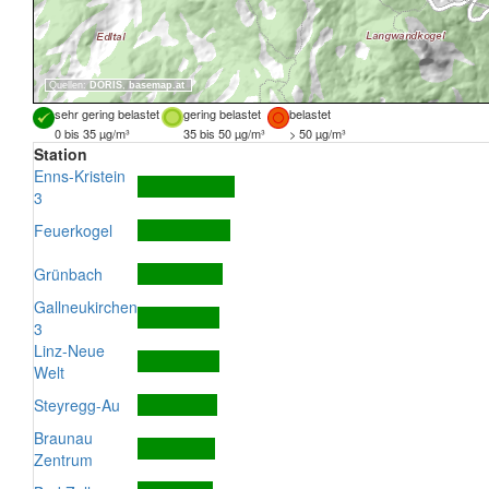
Quellen:
DORIS
,
basemap.at
sehr gering belastet
gering belastet
belastet
0 bis 35 µg/m³
35 bis 50 µg/m³
> 50 µg/m³
Station
Enns-Kristein
3
Feuerkogel
Grünbach
Gallneukirchen
3
Linz-Neue
Welt
Steyregg-Au
Braunau
Zentrum