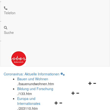
.
Telefon
.
Suche
.
Coronavirus: Aktuelle Informationen
Bauen und Wohnen
Navigationsm
.
/bauenundwohnen.htm
öffnen
Bildung und Forschung
Navigationsmenü
und
.
/133.htm
öffnen
schließen
Europa und
Navigationsmenü
und
Internationales
öffnen
schließen
.
/203110.htm