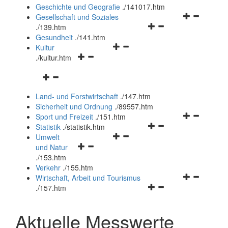
und
Geschichte und Geografie
.
/141017.htm
schließen
Navigationsm
Gesellschaft und Soziales
Navigationsmenü
öffnen
.
/139.htm
öffnen
und
Gesundheit
.
/141.htm
Navigationsmenü
und
schließen
Kultur
Navigationsmenü
öffnen
schließen
.
/kultur.htm
öffnen
und
Navigationsmenü
und
schließen
öffnen
schließen
Land- und Forstwirtschaft
.
/147.htm
und
Sicherheit und Ordnung
.
/89557.htm
schließen
Navigationsm
Sport und Freizeit
.
/151.htm
Navigationsmenü
öffnen
Statistik
.
/statistik.htm
Navigationsmenü
öffnen
und
Umwelt
Navigationsmenü
öffnen
und
schließen
und Natur
öffnen
und
schließen
.
/153.htm
und
schließen
Verkehr
.
/155.htm
schließen
Navigationsm
Wirtschaft, Arbeit und Tourismus
Navigationsmenü
öffnen
.
/157.htm
öffnen
und
und
schließen
Aktuelle Messwerte
schließen