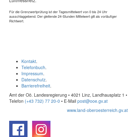
Luftmessnetz.
Für die Grenzwertprüfung ist der Tagesmittelwert von 0 bis 24 Uhr
ausschlaggebend. Der gleitende 24-Stunden Mittelwert gilt als vorläufiger
Richtwert.
Kontakt
.
Telefonbuch
.
Impressum
.
Datenschutz
.
Barrierefreiheit
.
Amt der Oö. Landesregierung • 4021 Linz, Landhausplatz 1
•
Telefon
(+43 732) 77 20-0
• E-Mail
post@ooe.gv.at
www.land-oberoesterreich.gv.at