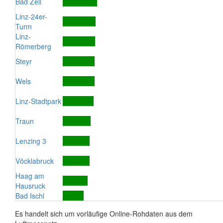
Bad Zell
Linz-24er-
Turm
Linz-
Römerberg
Steyr
Wels
Linz-Stadtpark
Traun
Lenzing 3
Vöcklabruck
Haag am
Hausruck
Bad Ischl
Es handelt sich um vorläufige Online-Rohdaten aus dem