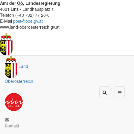
Amt der
Oö.
Landesregierung
4021 Linz • Landhausplatz 1
Telefon (+43 732) 77 20-0
E-Mail
post@ooe.gv.at
www.land-oberoesterreich.gv.at
Land
Oberösterreich
Kontakt