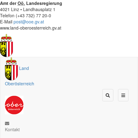
Amt der
Oö.
Landesregierung
4021 Linz • Landhausplatz 1
Telefon (+43 732) 77 20-0
E-Mail
post@ooe.gv.at
www.land-oberoesterreich.gv.at
Land
Oberösterreich
Kontakt