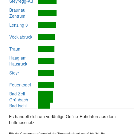
Steyregg-Au
Braunau
Zentrum
Lenzing 3
Vöcklabruck
Traun
Haag am
Hausruck
Steyr
Feuerkogel
Bad Zell
Grünbach
Bad Ischl
Es handelt sich um vorläufige Online-Rohdaten aus dem
Luftmessnetz.
Für die Grenzwertprüfung ist der Tagesmittelwert von 0 bis 24 Uhr