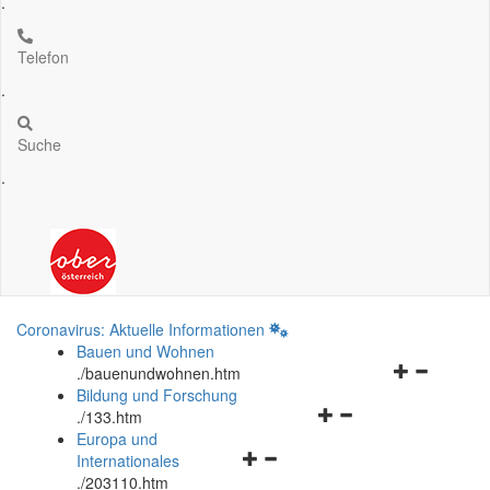
.
Telefon
.
Suche
.
Coronavirus: Aktuelle Informationen
Bauen und Wohnen
Navigationsm
.
/bauenundwohnen.htm
öffnen
Bildung und Forschung
Navigationsmenü
und
.
/133.htm
öffnen
schließen
Europa und
Navigationsmenü
und
Internationales
öffnen
schließen
.
/203110.htm