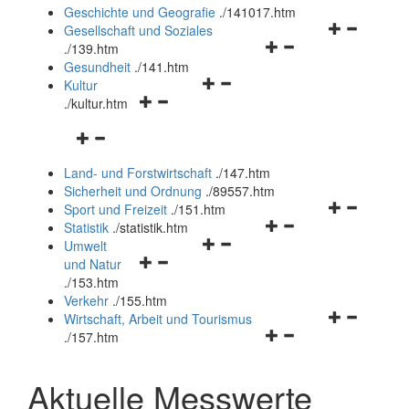
und
Geschichte und Geografie
.
/141017.htm
schließen
Navigationsm
Gesellschaft und Soziales
Navigationsmenü
öffnen
.
/139.htm
öffnen
und
Gesundheit
.
/141.htm
Navigationsmenü
und
schließen
Kultur
Navigationsmenü
öffnen
schließen
.
/kultur.htm
öffnen
und
Navigationsmenü
und
schließen
öffnen
schließen
Land- und Forstwirtschaft
.
/147.htm
und
Sicherheit und Ordnung
.
/89557.htm
schließen
Navigationsm
Sport und Freizeit
.
/151.htm
Navigationsmenü
öffnen
Statistik
.
/statistik.htm
Navigationsmenü
öffnen
und
Umwelt
Navigationsmenü
öffnen
und
schließen
und Natur
öffnen
und
schließen
.
/153.htm
und
schließen
Verkehr
.
/155.htm
schließen
Navigationsm
Wirtschaft, Arbeit und Tourismus
Navigationsmenü
öffnen
.
/157.htm
öffnen
und
und
schließen
Aktuelle Messwerte
schließen