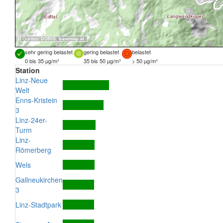
Quellen:
DORIS
,
basemap.at
sehr gering belastet
gering belastet
belastet
0 bis 35 µg/m³
35 bis 50 µg/m³
> 50 µg/m³
Station
Linz-Neue
Welt
Enns-Kristein
3
Linz-24er-
Turm
Linz-
Römerberg
Wels
Gallneukirchen
3
Linz-Stadtpark