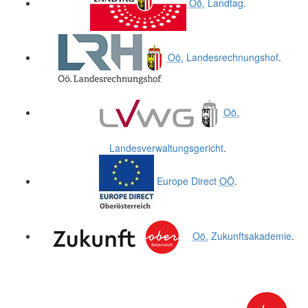
Oö.
Landtag
.
Oö.
Landesrechnungshof
.
Oö.
Landesverwaltungsgericht
.
Europe Direct
OÖ
.
Oö.
Zukunftsakademie
.