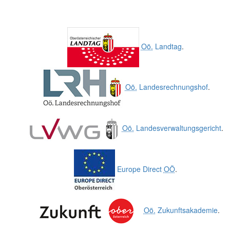
Oö.
Landtag
.
Oö.
Landesrechnungshof
.
Oö.
Landesverwaltungsgericht
.
Europe Direct
OÖ
.
Oö.
Zukunftsakademie
.