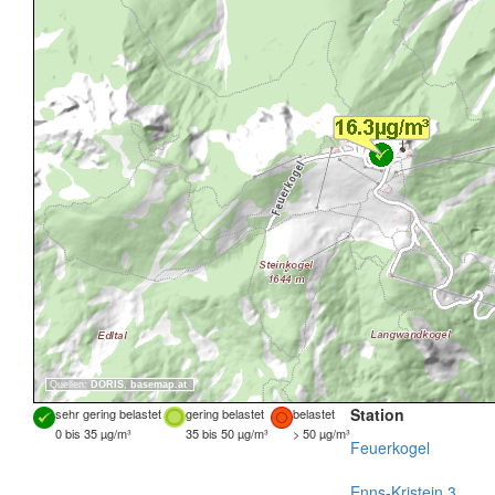
Quellen:
DORIS
,
basemap.at
Station
sehr gering belastet
gering belastet
belastet
0 bis 35 µg/m³
35 bis 50 µg/m³
> 50 µg/m³
Feuerkogel
Enns-Kristein 3