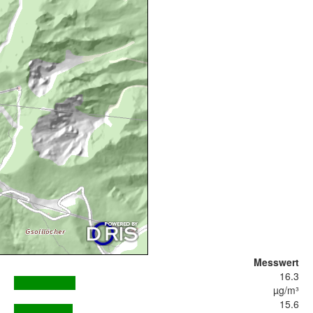
Messwert
16.3
µg/m³
15.6