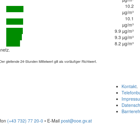
10.2
µg/m³
10.1
µg/m³
9.9 µg/m³
9.3 µg/m³
8.2 µg/m³
netz.
 gleitende 24-Stunden Mittelwert gilt als vorläufiger Richtwert.
Kontakt
.
Telefonb
Impress
Datensch
Barrierefr
efon
(+43 732) 77 20-0
• E-Mail
post@ooe.gv.at