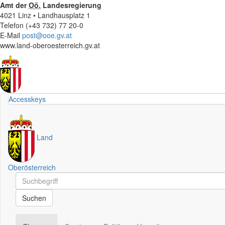
Amt der
Oö.
Landesregierung
4021 Linz • Landhausplatz 1
Telefon (+43 732) 77 20-0
E-Mail
post@ooe.gv.at
www.land-oberoesterreich.gv.at
Accesskeys
Land
Oberösterreich
Schnellsuche
Schnellsuche
Suchen