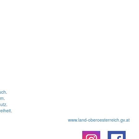
uch
.
um
.
utz
.
eiheit
.
www.land-oberoesterreich.gv.at