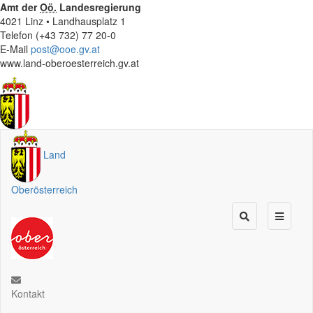
Amt der
Oö.
Landesregierung
4021 Linz • Landhausplatz 1
Telefon (+43 732) 77 20-0
E-Mail
post@ooe.gv.at
www.land-oberoesterreich.gv.at
Land
Oberösterreich
Kontakt