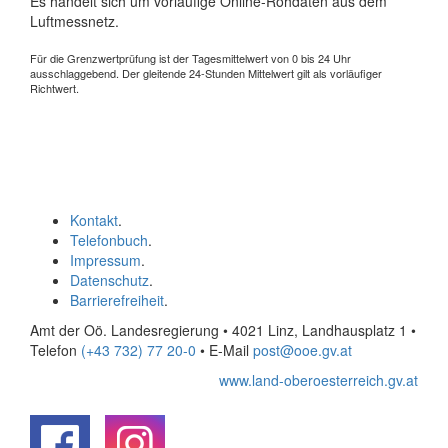
Es handelt sich um vorläufige Online-Rohdaten aus dem
Luftmessnetz.
Für die Grenzwertprüfung ist der Tagesmittelwert von 0 bis 24 Uhr
ausschlaggebend. Der gleitende 24-Stunden Mittelwert gilt als vorläufiger
Richtwert.
Kontakt
.
Telefonbuch
.
Impressum
.
Datenschutz
.
Barrierefreiheit
.
Amt der Oö. Landesregierung • 4021 Linz, Landhausplatz 1
•
Telefon
(+43 732) 77 20-0
• E-Mail
post@ooe.gv.at
www.land-oberoesterreich.gv.at