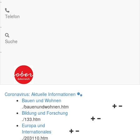
.
Telefon
.
Suche
.
Coronavirus: Aktuelle Informationen
Bauen und Wohnen
Navigationsm
.
/bauenundwohnen.htm
öffnen
Bildung und Forschung
Navigationsmenü
und
.
/133.htm
öffnen
schließen
Europa und
Navigationsmenü
und
Internationales
öffnen
schließen
.
/203110.htm