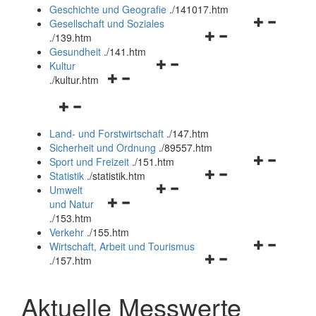
und
Geschichte und Geografie
.
/141017.htm
schließen
Navigationsm
Gesellschaft und Soziales
Navigationsmenü
öffnen
.
/139.htm
öffnen
und
Gesundheit
.
/141.htm
Navigationsmenü
und
schließen
Kultur
Navigationsmenü
öffnen
schließen
.
/kultur.htm
öffnen
und
Navigationsmenü
und
schließen
öffnen
schließen
Land- und Forstwirtschaft
.
/147.htm
und
Sicherheit und Ordnung
.
/89557.htm
schließen
Navigationsm
Sport und Freizeit
.
/151.htm
Navigationsmenü
öffnen
Statistik
.
/statistik.htm
Navigationsmenü
öffnen
und
Umwelt
Navigationsmenü
öffnen
und
schließen
und Natur
öffnen
und
schließen
.
/153.htm
und
schließen
Verkehr
.
/155.htm
schließen
Navigationsm
Wirtschaft, Arbeit und Tourismus
Navigationsmenü
öffnen
.
/157.htm
öffnen
und
und
schließen
Aktuelle Messwerte
schließen