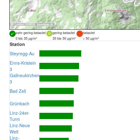
Quellen:
DORIS
,
basemap.at
sehr gering belastet
gering belastet
belastet
0 bis 35 µg/m³
35 bis 50 µg/m³
> 50 µg/m³
Station
Steyregg-Au
Enns-Kristein
3
Gallneukirchen
3
Bad Zell
Grünbach
Linz-24er-
Turm
Linz-Neue
Welt
Linz-