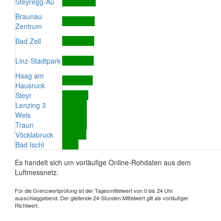
Steyregg-Au
Braunau
Zentrum
Bad Zell
Linz-Stadtpark
Haag am
Hausruck
Steyr
Lenzing 3
Wels
Traun
Vöcklabruck
Bad Ischl
Es handelt sich um vorläufige Online-Rohdaten aus dem
Luftmessnetz.
Für die Grenzwertprüfung ist der Tagesmittelwert von 0 bis 24 Uhr
ausschlaggebend. Der gleitende 24-Stunden Mittelwert gilt als vorläufiger
Richtwert.