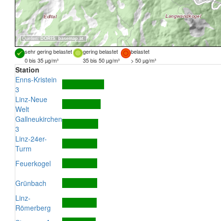
Quellen:
DORIS
,
basemap.at
sehr gering belastet
gering belastet
belastet
0 bis 35 µg/m³
35 bis 50 µg/m³
> 50 µg/m³
Station
Enns-Kristein
3
Linz-Neue
Welt
Gallneukirchen
3
Linz-24er-
Turm
Feuerkogel
Grünbach
Linz-
Römerberg