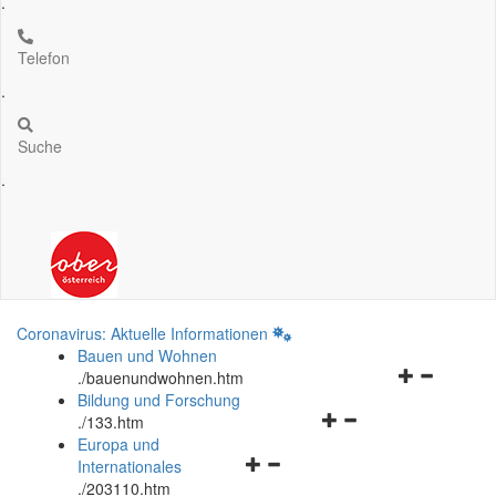
.
Telefon
.
Suche
.
Coronavirus: Aktuelle Informationen
Bauen und Wohnen
Navigationsm
.
/bauenundwohnen.htm
öffnen
Bildung und Forschung
Navigationsmenü
und
.
/133.htm
öffnen
schließen
Europa und
Navigationsmenü
und
Internationales
öffnen
schließen
.
/203110.htm