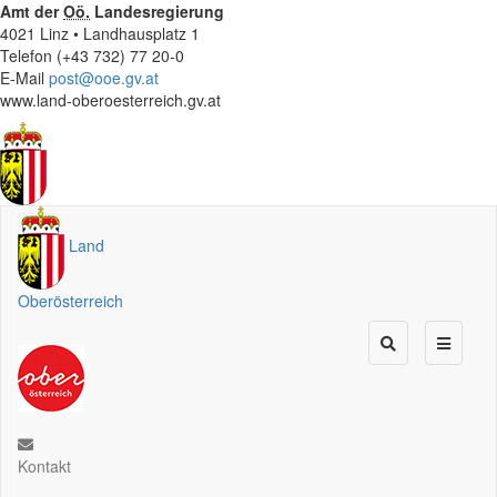
Amt der
Oö.
Landesregierung
4021 Linz • Landhausplatz 1
Telefon (+43 732) 77 20-0
E-Mail
post@ooe.gv.at
www.land-oberoesterreich.gv.at
Land
Oberösterreich
Kontakt