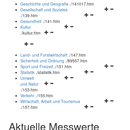
und
Geschichte und Geografie
.
/141017.htm
schließen
Navigationsm
Gesellschaft und Soziales
Navigationsmenü
öffnen
.
/139.htm
öffnen
und
Gesundheit
.
/141.htm
Navigationsmenü
und
schließen
Kultur
Navigationsmenü
öffnen
schließen
.
/kultur.htm
öffnen
und
Navigationsmenü
und
schließen
öffnen
schließen
Land- und Forstwirtschaft
.
/147.htm
und
Sicherheit und Ordnung
.
/89557.htm
schließen
Navigationsm
Sport und Freizeit
.
/151.htm
Navigationsmenü
öffnen
Statistik
.
/statistik.htm
Navigationsmenü
öffnen
und
Umwelt
Navigationsmenü
öffnen
und
schließen
und Natur
öffnen
und
schließen
.
/153.htm
und
schließen
Verkehr
.
/155.htm
schließen
Navigationsm
Wirtschaft, Arbeit und Tourismus
Navigationsmenü
öffnen
.
/157.htm
öffnen
und
und
schließen
Aktuelle Messwerte
schließen