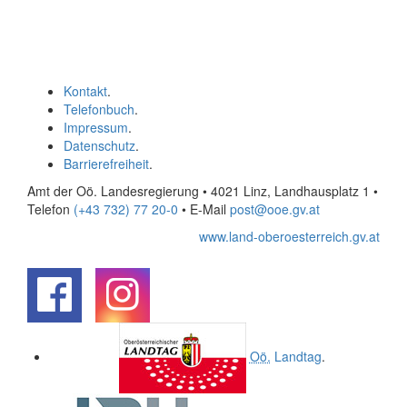
Kontakt
.
Telefonbuch
.
Impressum
.
Datenschutz
.
Barrierefreiheit
.
Amt der Oö. Landesregierung • 4021 Linz, Landhausplatz 1
•
Telefon
(+43 732) 77 20-0
• E-Mail
post@ooe.gv.at
www.land-oberoesterreich.gv.at
.
.
Oö.
Landtag
.