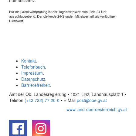
Luftmessnetz.
Für die Grenzwertprüfung ist der Tagesmittelwert von 0 bis 24 Uhr
ausschlaggebend. Der gleitende 24-Stunden Mittelwert gilt als vorläufiger
Richtwert.
Kontakt
.
Telefonbuch
.
Impressum
.
Datenschutz
.
Barrierefreiheit
.
Amt der Oö. Landesregierung • 4021 Linz, Landhausplatz 1
•
Telefon
(+43 732) 77 20-0
• E-Mail
post@ooe.gv.at
www.land-oberoesterreich.gv.at