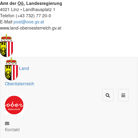
Amt der
Oö.
Landesregierung
4021 Linz • Landhausplatz 1
Telefon (+43 732) 77 20-0
E-Mail
post@ooe.gv.at
www.land-oberoesterreich.gv.at
Land
Oberösterreich
Kontakt