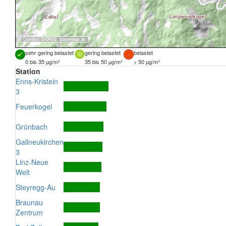
Quellen:
DORIS
,
basemap.at
sehr gering belastet
gering belastet
belastet
0 bis 35 µg/m³
35 bis 50 µg/m³
> 50 µg/m³
Station
Enns-Kristein
3
Feuerkogel
Grünbach
Gallneukirchen
3
Linz-Neue
Welt
Steyregg-Au
Braunau
Zentrum