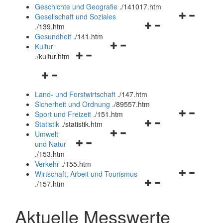
und
Geschichte und Geografie
.
/141017.htm
schließen
Navigationsm
Gesellschaft und Soziales
Navigationsmenü
öffnen
.
/139.htm
öffnen
und
Gesundheit
.
/141.htm
Navigationsmenü
und
schließen
Kultur
Navigationsmenü
öffnen
schließen
.
/kultur.htm
öffnen
und
Navigationsmenü
und
schließen
öffnen
schließen
Land- und Forstwirtschaft
.
/147.htm
und
Sicherheit und Ordnung
.
/89557.htm
schließen
Navigationsm
Sport und Freizeit
.
/151.htm
Navigationsmenü
öffnen
Statistik
.
/statistik.htm
Navigationsmenü
öffnen
und
Umwelt
Navigationsmenü
öffnen
und
schließen
und Natur
öffnen
und
schließen
.
/153.htm
und
schließen
Verkehr
.
/155.htm
schließen
Navigationsm
Wirtschaft, Arbeit und Tourismus
Navigationsmenü
öffnen
.
/157.htm
öffnen
und
und
schließen
Aktuelle Messwerte
schließen