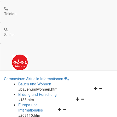
.
Telefon
.
Suche
.
Coronavirus: Aktuelle Informationen
Bauen und Wohnen
Navigationsm
.
/bauenundwohnen.htm
öffnen
Bildung und Forschung
Navigationsmenü
und
.
/133.htm
öffnen
schließen
Europa und
Navigationsmenü
und
Internationales
öffnen
schließen
.
/203110.htm