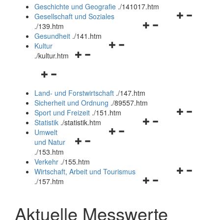
und
Geschichte und Geografie
.
/141017.htm
schließen
Navigationsm
Gesellschaft und Soziales
Navigationsmenü
öffnen
.
/139.htm
öffnen
und
Gesundheit
.
/141.htm
Navigationsmenü
und
schließen
Kultur
Navigationsmenü
öffnen
schließen
.
/kultur.htm
öffnen
und
Navigationsmenü
und
schließen
öffnen
schließen
Land- und Forstwirtschaft
.
/147.htm
und
Sicherheit und Ordnung
.
/89557.htm
schließen
Navigationsm
Sport und Freizeit
.
/151.htm
Navigationsmenü
öffnen
Statistik
.
/statistik.htm
Navigationsmenü
öffnen
und
Umwelt
Navigationsmenü
öffnen
und
schließen
und Natur
öffnen
und
schließen
.
/153.htm
und
schließen
Verkehr
.
/155.htm
schließen
Navigationsm
Wirtschaft, Arbeit und Tourismus
Navigationsmenü
öffnen
.
/157.htm
öffnen
und
und
schließen
Aktuelle Messwerte
schließen