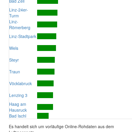
Bad Zell
Linz-24er-
Turm
Linz-
Römerberg
Linz-Stadtpark
Wels
Steyr
Traun
Vöcklabruck
Lenzing 3
Haag am
Hausruck
Bad Ischl
Es handelt sich um vorläufige Online-Rohdaten aus dem