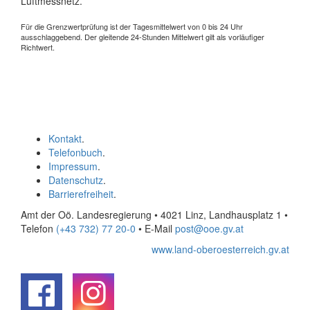
Luftmessnetz.
Für die Grenzwertprüfung ist der Tagesmittelwert von 0 bis 24 Uhr
ausschlaggebend. Der gleitende 24-Stunden Mittelwert gilt als vorläufiger
Richtwert.
Kontakt
.
Telefonbuch
.
Impressum
.
Datenschutz
.
Barrierefreiheit
.
Amt der Oö. Landesregierung • 4021 Linz, Landhausplatz 1
•
Telefon
(+43 732) 77 20-0
• E-Mail
post@ooe.gv.at
www.land-oberoesterreich.gv.at