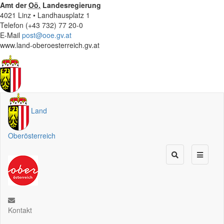
Amt der
Oö.
Landesregierung
4021 Linz • Landhausplatz 1
Telefon (+43 732) 77 20-0
E-Mail
post@ooe.gv.at
www.land-oberoesterreich.gv.at
Land
Oberösterreich
Kontakt