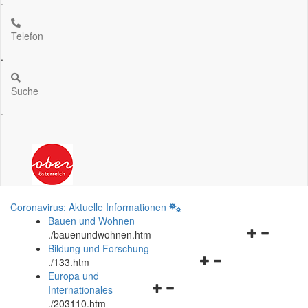
.
Telefon
.
Suche
.
Coronavirus: Aktuelle Informationen
Bauen und Wohnen
Navigationsm
.
/bauenundwohnen.htm
öffnen
Bildung und Forschung
Navigationsmenü
und
.
/133.htm
öffnen
schließen
Europa und
Navigationsmenü
und
Internationales
öffnen
schließen
.
/203110.htm