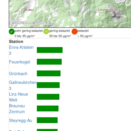
Quellen:
DORIS
,
basemap.at
sehr gering belastet
gering belastet
belastet
0 bis 35 µg/m³
35 bis 50 µg/m³
> 50 µg/m³
Station
Enns-Kristein
3
Feuerkogel
Grünbach
Gallneukirchen
3
Linz-Neue
Welt
Braunau
Zentrum
Steyregg-Au