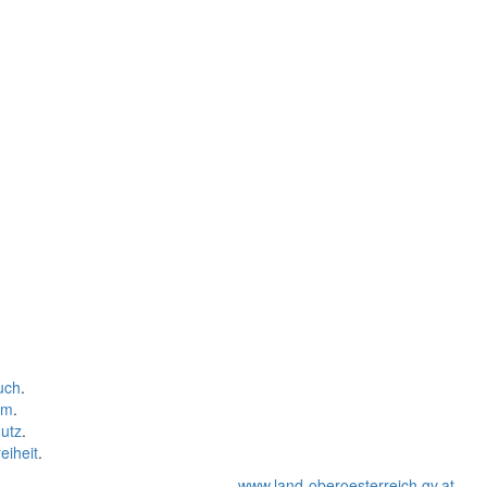
uch
.
um
.
utz
.
eiheit
.
www.land-oberoesterreich.gv.at