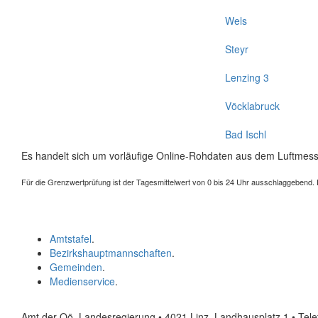
Wels
Steyr
Lenzing 3
Vöcklabruck
Bad Ischl
Es handelt sich um vorläufige Online-Rohdaten aus dem Luftmess
Für die Grenzwertprüfung ist der Tagesmittelwert von 0 bis 24 Uhr ausschlaggebend. Der
Amtstafel
.
Bezirkshauptmannschaften
.
Gemeinden
.
Medienservice
.
Amt der Oö. Landesregierung • 4021 Linz, Landhausplatz 1
• Tel