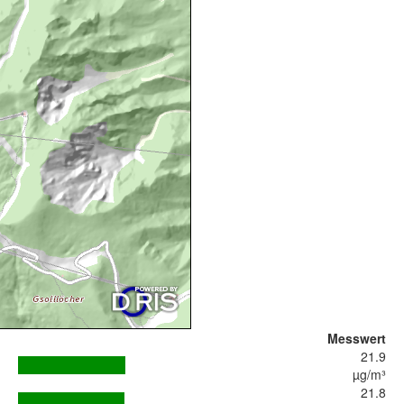
Messwert
21.9
µg/m³
21.8