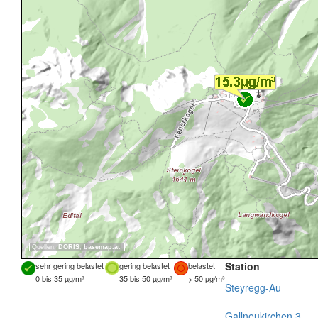
Quellen:
DORIS
,
basemap.at
Station
sehr gering belastet
gering belastet
belastet
0 bis 35 µg/m³
35 bis 50 µg/m³
> 50 µg/m³
Steyregg-Au
Gallneukirchen 3