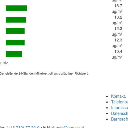
13.7
µg/m³
13.2
µg/m³
12.3
µg/m³
12.3
µg/m³
10.4
µg/m³
netz.
 gleitende 24-Stunden Mittelwert gilt als vorläufiger Richtwert.
Kontakt
.
Telefonb
Impress
Datensch
Barrierefr
efon
(+43 732) 77 20-0
• E-Mail
post@ooe.gv.at