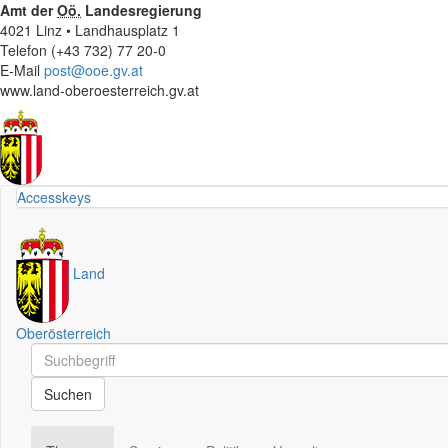
Amt der
Oö.
Landesregierung
4021 Linz • Landhausplatz 1
Telefon (+43 732) 77 20-0
E-Mail
post@ooe.gv.at
www.land-oberoesterreich.gv.at
Accesskeys
Land
Oberösterreich
Schnellsuche
Schnellsuche
Suchen