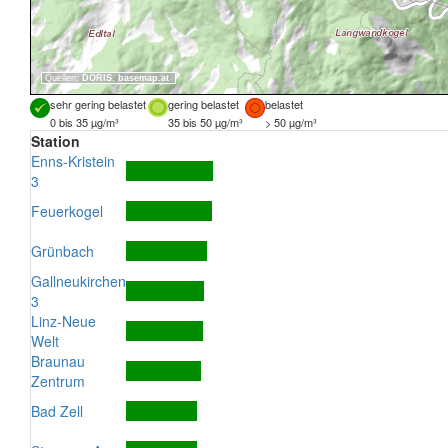
Quellen:
DORIS
,
basemap.at
sehr gering belastet
gering belastet
belastet
0 bis 35 µg/m³
35 bis 50 µg/m³
> 50 µg/m³
Station
Enns-Kristein
3
Feuerkogel
Grünbach
Gallneukirchen
3
Linz-Neue
Welt
Braunau
Zentrum
Bad Zell