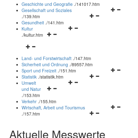
und
Geschichte und Geografie
.
/141017.htm
schließen
Navigationsm
Gesellschaft und Soziales
Navigationsmenü
öffnen
.
/139.htm
öffnen
und
Gesundheit
.
/141.htm
Navigationsmenü
und
schließen
Kultur
Navigationsmenü
öffnen
schließen
.
/kultur.htm
öffnen
und
Navigationsmenü
und
schließen
öffnen
schließen
Land- und Forstwirtschaft
.
/147.htm
und
Sicherheit und Ordnung
.
/89557.htm
schließen
Navigationsm
Sport und Freizeit
.
/151.htm
Navigationsmenü
öffnen
Statistik
.
/statistik.htm
Navigationsmenü
öffnen
und
Umwelt
Navigationsmenü
öffnen
und
schließen
und Natur
öffnen
und
schließen
.
/153.htm
und
schließen
Verkehr
.
/155.htm
schließen
Navigationsm
Wirtschaft, Arbeit und Tourismus
Navigationsmenü
öffnen
.
/157.htm
öffnen
und
und
schließen
Aktuelle Messwerte
schließen