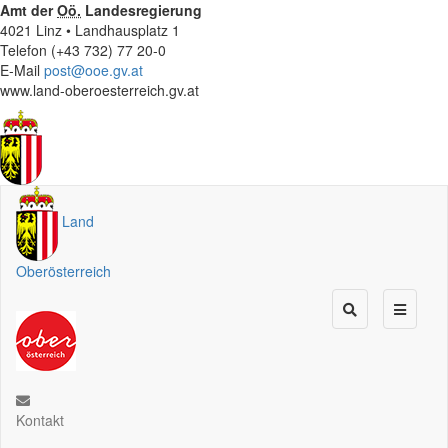
Amt der
Oö.
Landesregierung
4021 Linz • Landhausplatz 1
Telefon (+43 732) 77 20-0
E-Mail
post@ooe.gv.at
www.land-oberoesterreich.gv.at
Land
Oberösterreich
Kontakt