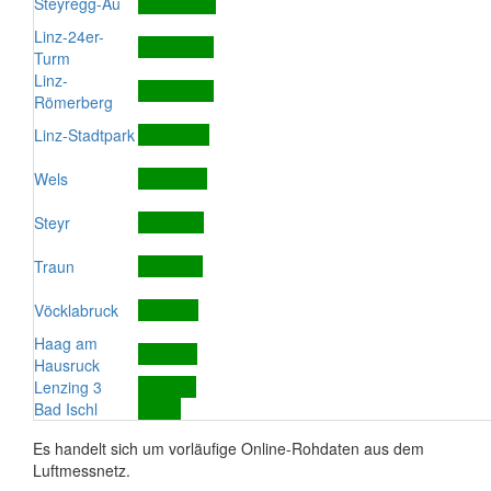
Steyregg-Au
Linz-24er-
Turm
Linz-
Römerberg
Linz-Stadtpark
Wels
Steyr
Traun
Vöcklabruck
Haag am
Hausruck
Lenzing 3
Bad Ischl
Es handelt sich um vorläufige Online-Rohdaten aus dem
Luftmessnetz.