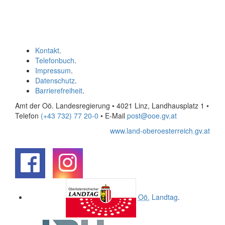
Kontakt
.
Telefonbuch
.
Impressum
.
Datenschutz
.
Barrierefreiheit
.
Amt der Oö. Landesregierung • 4021 Linz, Landhausplatz 1
•
Telefon
(+43 732) 77 20-0
• E-Mail
post@ooe.gv.at
www.land-oberoesterreich.gv.at
.
.
Oö.
Landtag
.