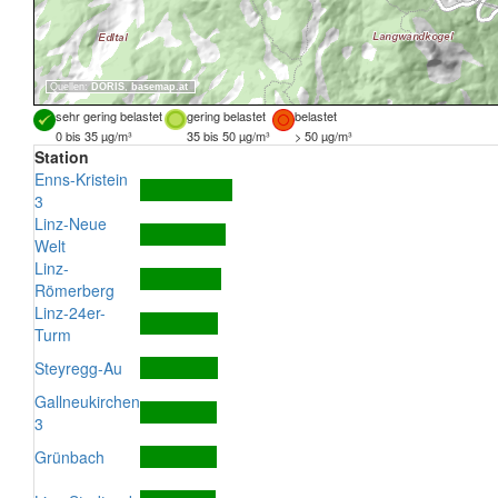
Quellen:
DORIS
,
basemap.at
sehr gering belastet
gering belastet
belastet
0 bis 35 µg/m³
35 bis 50 µg/m³
> 50 µg/m³
Station
Enns-Kristein
3
Linz-Neue
Welt
Linz-
Römerberg
Linz-24er-
Turm
Steyregg-Au
Gallneukirchen
3
Grünbach