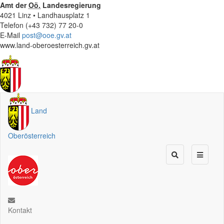
Amt der
Oö.
Landesregierung
4021 Linz • Landhausplatz 1
Telefon (+43 732) 77 20-0
E-Mail
post@ooe.gv.at
www.land-oberoesterreich.gv.at
Land
Oberösterreich
Kontakt