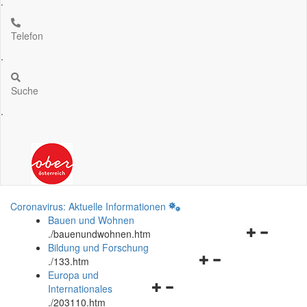
.
Telefon
.
Suche
.
Coronavirus: Aktuelle Informationen
Bauen und Wohnen
Navigationsm
.
/bauenundwohnen.htm
öffnen
Bildung und Forschung
Navigationsmenü
und
.
/133.htm
öffnen
schließen
Europa und
Navigationsmenü
und
Internationales
öffnen
schließen
.
/203110.htm