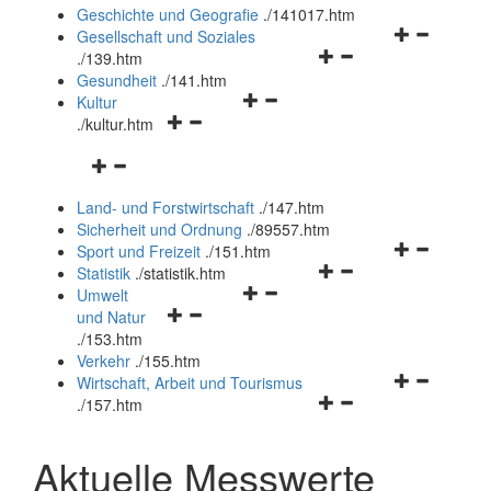
und
Geschichte und Geografie
.
/141017.htm
schließen
Navigationsm
Gesellschaft und Soziales
Navigationsmenü
öffnen
.
/139.htm
öffnen
und
Gesundheit
.
/141.htm
Navigationsmenü
und
schließen
Kultur
Navigationsmenü
öffnen
schließen
.
/kultur.htm
öffnen
und
Navigationsmenü
und
schließen
öffnen
schließen
Land- und Forstwirtschaft
.
/147.htm
und
Sicherheit und Ordnung
.
/89557.htm
schließen
Navigationsm
Sport und Freizeit
.
/151.htm
Navigationsmenü
öffnen
Statistik
.
/statistik.htm
Navigationsmenü
öffnen
und
Umwelt
Navigationsmenü
öffnen
und
schließen
und Natur
öffnen
und
schließen
.
/153.htm
und
schließen
Verkehr
.
/155.htm
schließen
Navigationsm
Wirtschaft, Arbeit und Tourismus
Navigationsmenü
öffnen
.
/157.htm
öffnen
und
und
schließen
Aktuelle Messwerte
schließen