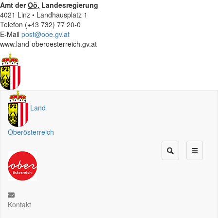
Amt der
Oö.
Landesregierung
4021 Linz • Landhausplatz 1
Telefon (+43 732) 77 20-0
E-Mail
post@ooe.gv.at
www.land-oberoesterreich.gv.at
Land
Oberösterreich
Kontakt