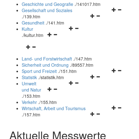
und
Geschichte und Geografie
.
/141017.htm
schließen
Navigationsm
Gesellschaft und Soziales
Navigationsmenü
öffnen
.
/139.htm
öffnen
und
Gesundheit
.
/141.htm
Navigationsmenü
und
schließen
Kultur
Navigationsmenü
öffnen
schließen
.
/kultur.htm
öffnen
und
Navigationsmenü
und
schließen
öffnen
schließen
Land- und Forstwirtschaft
.
/147.htm
und
Sicherheit und Ordnung
.
/89557.htm
schließen
Navigationsm
Sport und Freizeit
.
/151.htm
Navigationsmenü
öffnen
Statistik
.
/statistik.htm
Navigationsmenü
öffnen
und
Umwelt
Navigationsmenü
öffnen
und
schließen
und Natur
öffnen
und
schließen
.
/153.htm
und
schließen
Verkehr
.
/155.htm
schließen
Navigationsm
Wirtschaft, Arbeit und Tourismus
Navigationsmenü
öffnen
.
/157.htm
öffnen
und
und
schließen
Aktuelle Messwerte
schließen