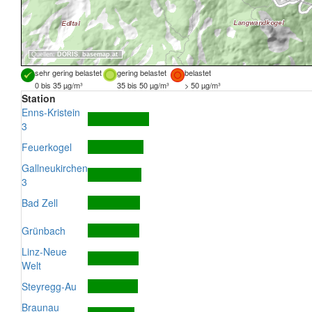
Quellen:
DORIS
,
basemap.at
sehr gering belastet
gering belastet
belastet
0 bis 35 µg/m³
35 bis 50 µg/m³
> 50 µg/m³
Station
Enns-Kristein
3
Feuerkogel
Gallneukirchen
3
Bad Zell
Grünbach
Linz-Neue
Welt
Steyregg-Au
Braunau