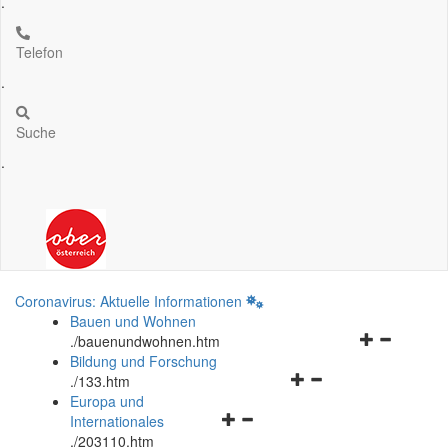
.
Telefon
.
Suche
.
Coronavirus: Aktuelle Informationen
Bauen und Wohnen
Navigationsm
.
/bauenundwohnen.htm
öffnen
Bildung und Forschung
Navigationsmenü
und
.
/133.htm
öffnen
schließen
Europa und
Navigationsmenü
und
Internationales
öffnen
schließen
.
/203110.htm