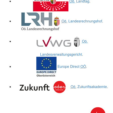
Oö.
Landtag
.
Oö.
Landesrechnungshof
.
Oö.
Landesverwaltungsgericht
.
Europe Direct
OÖ
.
Oö.
Zukunftsakademie
.