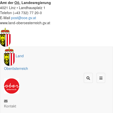
Amt der
Oö.
Landesregierung
4021 Linz • Landhausplatz 1
Telefon (+43 732) 77 20-0
E-Mail
post@ooe.gv.at
www.land-oberoesterreich.gv.at
Land
Oberösterreich
Kontakt