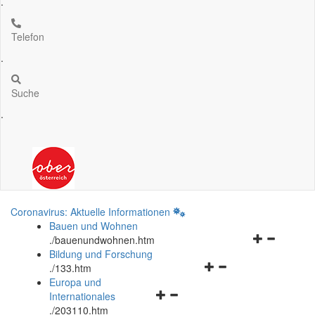
.
Telefon
.
Suche
.
Coronavirus: Aktuelle Informationen
Bauen und Wohnen
Navigationsm
.
/bauenundwohnen.htm
öffnen
Bildung und Forschung
Navigationsmenü
und
.
/133.htm
öffnen
schließen
Europa und
Navigationsmenü
und
Internationales
öffnen
schließen
.
/203110.htm