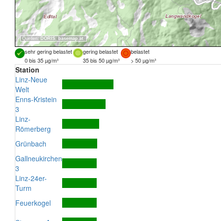
Quellen:
DORIS
,
basemap.at
sehr gering belastet
gering belastet
belastet
0 bis 35 µg/m³
35 bis 50 µg/m³
> 50 µg/m³
Station
Linz-Neue
Welt
Enns-Kristein
3
Linz-
Römerberg
Grünbach
Gallneukirchen
3
Linz-24er-
Turm
Feuerkogel