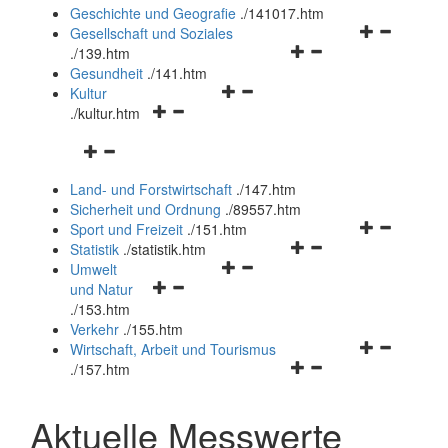
und
Geschichte und Geografie
.
/141017.htm
schließen
Navigationsm
Gesellschaft und Soziales
Navigationsmenü
öffnen
.
/139.htm
öffnen
und
Gesundheit
.
/141.htm
Navigationsmenü
und
schließen
Kultur
Navigationsmenü
öffnen
schließen
.
/kultur.htm
öffnen
und
Navigationsmenü
und
schließen
öffnen
schließen
Land- und Forstwirtschaft
.
/147.htm
und
Sicherheit und Ordnung
.
/89557.htm
schließen
Navigationsm
Sport und Freizeit
.
/151.htm
Navigationsmenü
öffnen
Statistik
.
/statistik.htm
Navigationsmenü
öffnen
und
Umwelt
Navigationsmenü
öffnen
und
schließen
und Natur
öffnen
und
schließen
.
/153.htm
und
schließen
Verkehr
.
/155.htm
schließen
Navigationsm
Wirtschaft, Arbeit und Tourismus
Navigationsmenü
öffnen
.
/157.htm
öffnen
und
und
schließen
Aktuelle Messwerte
schließen