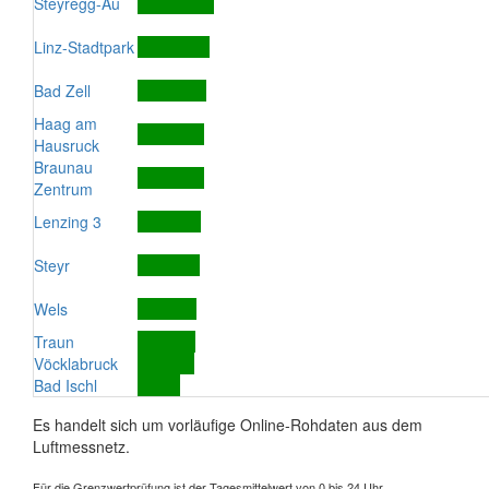
Steyregg-Au
Linz-Stadtpark
Bad Zell
Haag am
Hausruck
Braunau
Zentrum
Lenzing 3
Steyr
Wels
Traun
Vöcklabruck
Bad Ischl
Es handelt sich um vorläufige Online-Rohdaten aus dem
Luftmessnetz.
Für die Grenzwertprüfung ist der Tagesmittelwert von 0 bis 24 Uhr