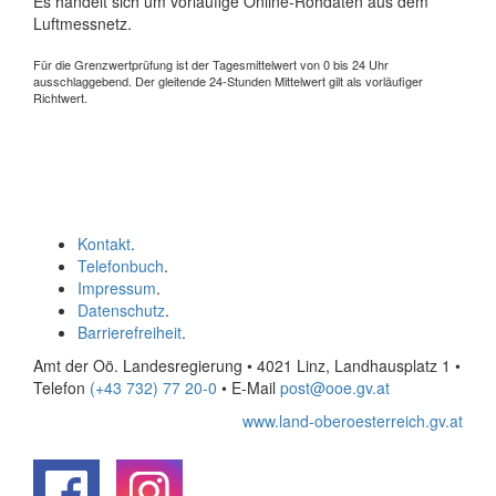
Es handelt sich um vorläufige Online-Rohdaten aus dem
Luftmessnetz.
Für die Grenzwertprüfung ist der Tagesmittelwert von 0 bis 24 Uhr
ausschlaggebend. Der gleitende 24-Stunden Mittelwert gilt als vorläufiger
Richtwert.
Kontakt
.
Telefonbuch
.
Impressum
.
Datenschutz
.
Barrierefreiheit
.
Amt der Oö. Landesregierung • 4021 Linz, Landhausplatz 1
•
Telefon
(+43 732) 77 20-0
• E-Mail
post@ooe.gv.at
www.land-oberoesterreich.gv.at