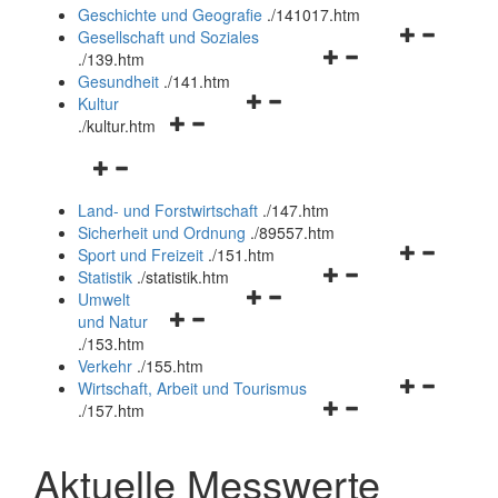
und
Geschichte und Geografie
.
/141017.htm
schließen
Navigationsm
Gesellschaft und Soziales
Navigationsmenü
öffnen
.
/139.htm
öffnen
und
Gesundheit
.
/141.htm
Navigationsmenü
und
schließen
Kultur
Navigationsmenü
öffnen
schließen
.
/kultur.htm
öffnen
und
Navigationsmenü
und
schließen
öffnen
schließen
Land- und Forstwirtschaft
.
/147.htm
und
Sicherheit und Ordnung
.
/89557.htm
schließen
Navigationsm
Sport und Freizeit
.
/151.htm
Navigationsmenü
öffnen
Statistik
.
/statistik.htm
Navigationsmenü
öffnen
und
Umwelt
Navigationsmenü
öffnen
und
schließen
und Natur
öffnen
und
schließen
.
/153.htm
und
schließen
Verkehr
.
/155.htm
schließen
Navigationsm
Wirtschaft, Arbeit und Tourismus
Navigationsmenü
öffnen
.
/157.htm
öffnen
und
und
schließen
Aktuelle Messwerte
schließen