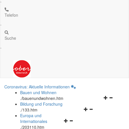
.
Telefon
.
Suche
.
Coronavirus: Aktuelle Informationen
Bauen und Wohnen
Navigationsm
.
/bauenundwohnen.htm
öffnen
Bildung und Forschung
Navigationsmenü
und
.
/133.htm
öffnen
schließen
Europa und
Navigationsmenü
und
Internationales
öffnen
schließen
.
/203110.htm