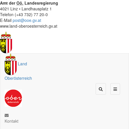
Amt der
Oö.
Landesregierung
4021 Linz • Landhausplatz 1
Telefon (+43 732) 77 20-0
E-Mail
post@ooe.gv.at
www.land-oberoesterreich.gv.at
Land
Oberösterreich
Kontakt