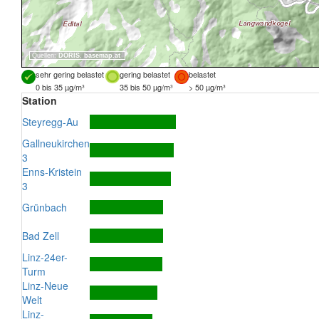
Quellen:
DORIS
,
basemap.at
sehr gering belastet
gering belastet
belastet
0 bis 35 µg/m³
35 bis 50 µg/m³
> 50 µg/m³
Station
Steyregg-Au
Gallneukirchen
3
Enns-Kristein
3
Grünbach
Bad Zell
Linz-24er-
Turm
Linz-Neue
Welt
Linz-