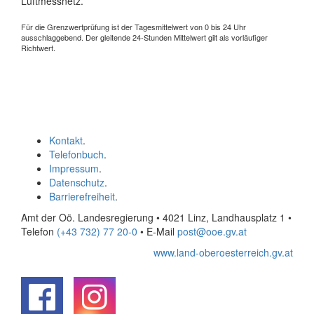
Luftmessnetz.
Für die Grenzwertprüfung ist der Tagesmittelwert von 0 bis 24 Uhr
ausschlaggebend. Der gleitende 24-Stunden Mittelwert gilt als vorläufiger
Richtwert.
Kontakt
.
Telefonbuch
.
Impressum
.
Datenschutz
.
Barrierefreiheit
.
Amt der Oö. Landesregierung • 4021 Linz, Landhausplatz 1
•
Telefon
(+43 732) 77 20-0
• E-Mail
post@ooe.gv.at
www.land-oberoesterreich.gv.at