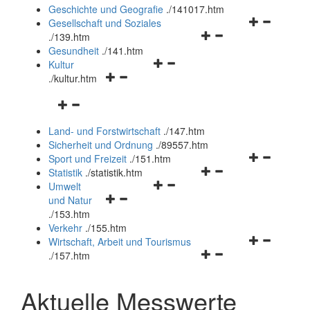
und
Geschichte und Geografie
.
/141017.htm
schließen
Navigationsm
Gesellschaft und Soziales
Navigationsmenü
öffnen
.
/139.htm
öffnen
und
Gesundheit
.
/141.htm
Navigationsmenü
und
schließen
Kultur
Navigationsmenü
öffnen
schließen
.
/kultur.htm
öffnen
und
Navigationsmenü
und
schließen
öffnen
schließen
Land- und Forstwirtschaft
.
/147.htm
und
Sicherheit und Ordnung
.
/89557.htm
schließen
Navigationsm
Sport und Freizeit
.
/151.htm
Navigationsmenü
öffnen
Statistik
.
/statistik.htm
Navigationsmenü
öffnen
und
Umwelt
Navigationsmenü
öffnen
und
schließen
und Natur
öffnen
und
schließen
.
/153.htm
und
schließen
Verkehr
.
/155.htm
schließen
Navigationsm
Wirtschaft, Arbeit und Tourismus
Navigationsmenü
öffnen
.
/157.htm
öffnen
und
und
schließen
Aktuelle Messwerte
schließen