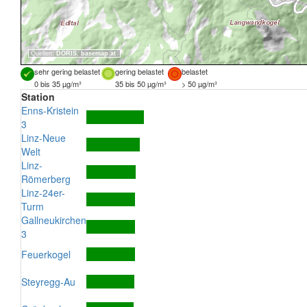
Quellen:
DORIS
,
basemap.at
sehr gering belastet
gering belastet
belastet
0 bis 35 µg/m³
35 bis 50 µg/m³
> 50 µg/m³
Station
Enns-Kristein
3
Linz-Neue
Welt
Linz-
Römerberg
Linz-24er-
Turm
Gallneukirchen
3
Feuerkogel
Steyregg-Au