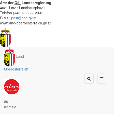
Amt der
Oö.
Landesregierung
4021 Linz • Landhausplatz 1
Telefon (+43 732) 77 20-0
E-Mail
post@ooe.gv.at
www.land-oberoesterreich.gv.at
Land
Oberösterreich
Kontakt