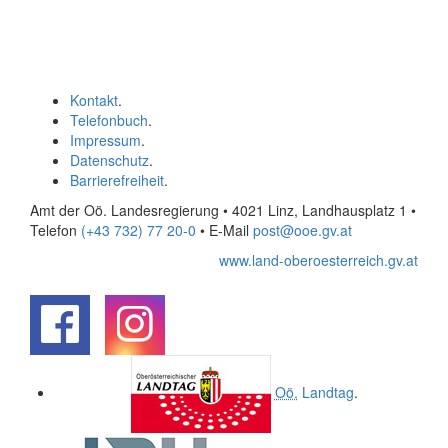
Kontakt
.
Telefonbuch
.
Impressum
.
Datenschutz
.
Barrierefreiheit
.
Amt der Oö. Landesregierung • 4021 Linz, Landhausplatz 1
•
Telefon
(+43 732) 77 20-0
• E-Mail
post@ooe.gv.at
www.land-oberoesterreich.gv.at
.
.
Oö.
Landtag
.