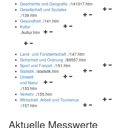
und
Geschichte und Geografie
.
/141017.htm
schließen
Navigationsm
Gesellschaft und Soziales
Navigationsmenü
öffnen
.
/139.htm
öffnen
und
Gesundheit
.
/141.htm
Navigationsmenü
und
schließen
Kultur
Navigationsmenü
öffnen
schließen
.
/kultur.htm
öffnen
und
Navigationsmenü
und
schließen
öffnen
schließen
Land- und Forstwirtschaft
.
/147.htm
und
Sicherheit und Ordnung
.
/89557.htm
schließen
Navigationsm
Sport und Freizeit
.
/151.htm
Navigationsmenü
öffnen
Statistik
.
/statistik.htm
Navigationsmenü
öffnen
und
Umwelt
Navigationsmenü
öffnen
und
schließen
und Natur
öffnen
und
schließen
.
/153.htm
und
schließen
Verkehr
.
/155.htm
schließen
Navigationsm
Wirtschaft, Arbeit und Tourismus
Navigationsmenü
öffnen
.
/157.htm
öffnen
und
und
schließen
Aktuelle Messwerte
schließen