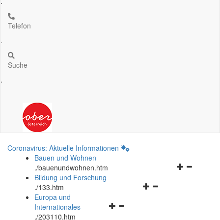
.
Telefon
.
Suche
.
Coronavirus: Aktuelle Informationen
Bauen und Wohnen
Navigationsm
.
/bauenundwohnen.htm
öffnen
Bildung und Forschung
Navigationsmenü
und
.
/133.htm
öffnen
schließen
Europa und
Navigationsmenü
und
Internationales
öffnen
schließen
.
/203110.htm