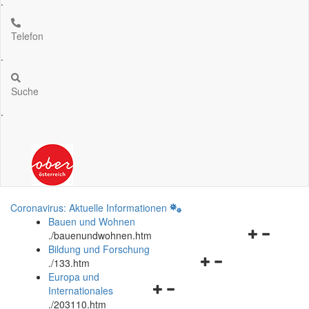
.
Telefon
.
Suche
.
Coronavirus: Aktuelle Informationen
Bauen und Wohnen
Navigationsm
.
/bauenundwohnen.htm
öffnen
Bildung und Forschung
Navigationsmenü
und
.
/133.htm
öffnen
schließen
Europa und
Navigationsmenü
und
Internationales
öffnen
schließen
.
/203110.htm