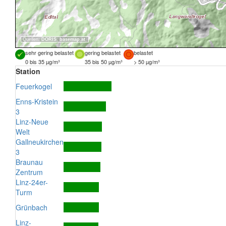
Quellen:
DORIS
,
basemap.at
sehr gering belastet
gering belastet
belastet
0 bis 35 µg/m³
35 bis 50 µg/m³
> 50 µg/m³
Station
Feuerkogel
Enns-Kristein
3
Linz-Neue
Welt
Gallneukirchen
3
Braunau
Zentrum
Linz-24er-
Turm
Grünbach
Linz-