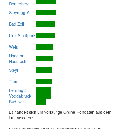
Römerberg
Steyregg-Au
Bad Zell
Linz-Stadtpark
Wels
Haag am
Hausruck
Steyr
Traun
Lenzing 3
Vöcklabruck
Bad Ischl
Es handelt sich um vorläufige Online-Rohdaten aus dem
Luftmessnetz.
Für die Grenzwertprüfung ist der Tagesmittelwert von 0 bis 24 Uhr