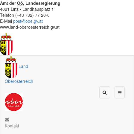
Amt der
Oö.
Landesregierung
4021 Linz • Landhausplatz 1
Telefon (+43 732) 77 20-0
E-Mail
post@ooe.gv.at
www.land-oberoesterreich.gv.at
Land
Oberösterreich
Kontakt