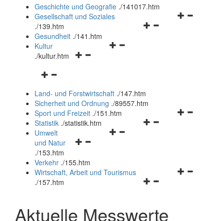
und
Geschichte und Geografie
.
/141017.htm
schließen
Navigationsm
Gesellschaft und Soziales
Navigationsmenü
öffnen
.
/139.htm
öffnen
und
Gesundheit
.
/141.htm
Navigationsmenü
und
schließen
Kultur
Navigationsmenü
öffnen
schließen
.
/kultur.htm
öffnen
und
Navigationsmenü
und
schließen
öffnen
schließen
Land- und Forstwirtschaft
.
/147.htm
und
Sicherheit und Ordnung
.
/89557.htm
schließen
Navigationsm
Sport und Freizeit
.
/151.htm
Navigationsmenü
öffnen
Statistik
.
/statistik.htm
Navigationsmenü
öffnen
und
Umwelt
Navigationsmenü
öffnen
und
schließen
und Natur
öffnen
und
schließen
.
/153.htm
und
schließen
Verkehr
.
/155.htm
schließen
Navigationsm
Wirtschaft, Arbeit und Tourismus
Navigationsmenü
öffnen
.
/157.htm
öffnen
und
und
schließen
Aktuelle Messwerte
schließen