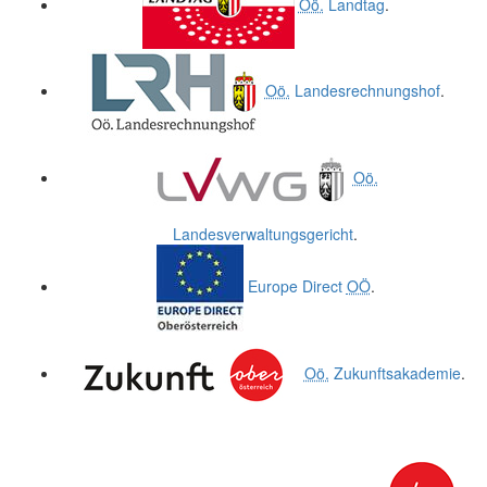
Oö.
Landtag
.
Oö.
Landesrechnungshof
.
Oö.
Landesverwaltungsgericht
.
Europe Direct
OÖ
.
Oö.
Zukunftsakademie
.