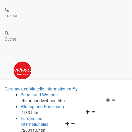
.
Telefon
.
Suche
.
Coronavirus: Aktuelle Informationen
Bauen und Wohnen
Navigationsm
.
/bauenundwohnen.htm
öffnen
Bildung und Forschung
Navigationsmenü
und
.
/133.htm
öffnen
schließen
Europa und
Navigationsmenü
und
Internationales
öffnen
schließen
.
/203110.htm