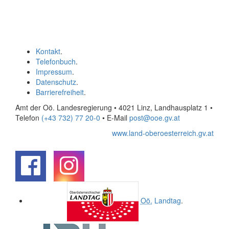
Kontakt
.
Telefonbuch
.
Impressum
.
Datenschutz
.
Barrierefreiheit
.
Amt der Oö. Landesregierung • 4021 Linz, Landhausplatz 1
•
Telefon
(+43 732) 77 20-0
• E-Mail
post@ooe.gv.at
www.land-oberoesterreich.gv.at
.
.
Oö.
Landtag
.