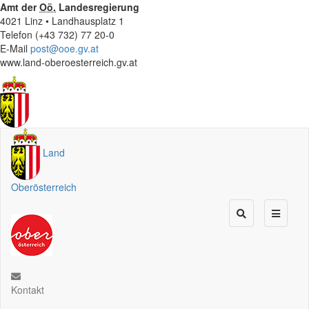
Amt der
Oö.
Landesregierung
4021 Linz • Landhausplatz 1
Telefon (+43 732) 77 20-0
E-Mail
post@ooe.gv.at
www.land-oberoesterreich.gv.at
Land
Oberösterreich
Kontakt