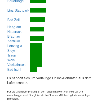
Feuerkogel
Linz-Stadtpark
Bad Zell
Haag am
Hausruck
Braunau
Zentrum
Lenzing 3
Steyr
Traun
Wels
Vöcklabruck
Bad Ischl
Es handelt sich um vorläufige Online-Rohdaten aus dem
Luftmessnetz.
Für die Grenzwertprüfung ist der Tagesmittelwert von 0 bis 24 Uhr
ausschlaggebend. Der gleitende 24-Stunden Mittelwert gilt als vorläufiger
Richtwert.