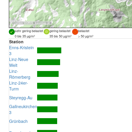
Quellen:
DORIS
,
basemap.at
sehr gering belastet
gering belastet
belastet
0 bis 35 µg/m³
35 bis 50 µg/m³
> 50 µg/m³
Station
Enns-Kristein
3
Linz-Neue
Welt
Linz-
Römerberg
Linz-24er-
Turm
Steyregg-Au
Gallneukirchen
3
Grünbach