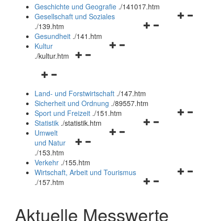
und
Geschichte und Geografie
.
/141017.htm
schließen
Navigationsm
Gesellschaft und Soziales
Navigationsmenü
öffnen
.
/139.htm
öffnen
und
Gesundheit
.
/141.htm
Navigationsmenü
und
schließen
Kultur
Navigationsmenü
öffnen
schließen
.
/kultur.htm
öffnen
und
Navigationsmenü
und
schließen
öffnen
schließen
Land- und Forstwirtschaft
.
/147.htm
und
Sicherheit und Ordnung
.
/89557.htm
schließen
Navigationsm
Sport und Freizeit
.
/151.htm
Navigationsmenü
öffnen
Statistik
.
/statistik.htm
Navigationsmenü
öffnen
und
Umwelt
Navigationsmenü
öffnen
und
schließen
und Natur
öffnen
und
schließen
.
/153.htm
und
schließen
Verkehr
.
/155.htm
schließen
Navigationsm
Wirtschaft, Arbeit und Tourismus
Navigationsmenü
öffnen
.
/157.htm
öffnen
und
und
schließen
Aktuelle Messwerte
schließen