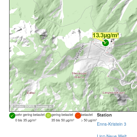
Quellen:
DORIS
,
basemap.at
Station
sehr gering belastet
gering belastet
belastet
0 bis 35 µg/m³
35 bis 50 µg/m³
> 50 µg/m³
Enns-Kristein 3
Linz-Neue Welt