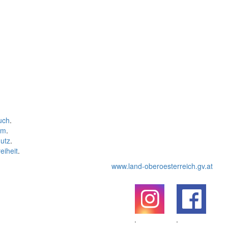
uch
.
um
.
utz
.
eiheit
.
www.land-oberoesterreich.gv.at
.
.