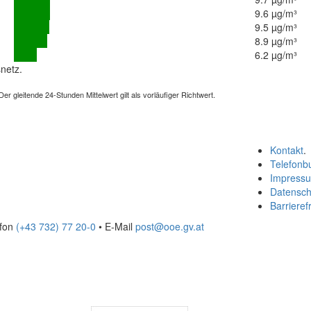
9.6 µg/m³
9.5 µg/m³
8.9 µg/m³
6.2 µg/m³
netz.
 gleitende 24-Stunden Mittelwert gilt als vorläufiger Richtwert.
Kontakt
.
Telefonb
Impress
Datensch
Barrierefr
efon
(+43 732) 77 20-0
• E-Mail
post@ooe.gv.at