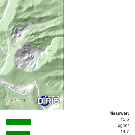
Messwert
15.5
µg/m³
14.7