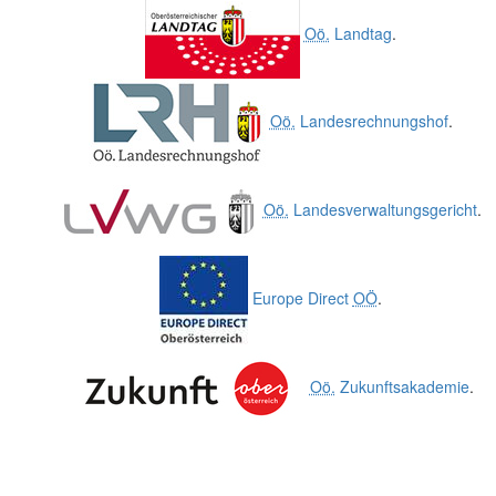
Oö.
Landtag
.
Oö.
Landesrechnungshof
.
Oö.
Landesverwaltungsgericht
.
Europe Direct
OÖ
.
Oö.
Zukunftsakademie
.