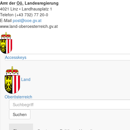
Amt der
Oö.
Landesregierung
4021 Linz • Landhausplatz 1
Telefon (+43 732) 77 20-0
E-Mail
post@ooe.gv.at
www.land-oberoesterreich.gv.at
Accesskeys
Land
Oberösterreich
Schnellsuche
Schnellsuche
Suchen