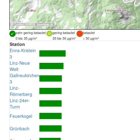
Quellen:
DORIS
,
basemap.at
sehr gering belastet
gering belastet
belastet
0 bis 35 µg/m³
35 bis 50 µg/m³
> 50 µg/m³
Station
Enns-Kristein
3
Linz-Neue
Welt
Gallneukirchen
3
Linz-
Römerberg
Linz-24er-
Turm
Feuerkogel
Grünbach