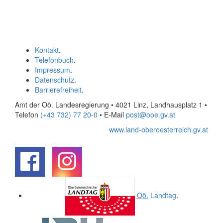
Kontakt
.
Telefonbuch
.
Impressum
.
Datenschutz
.
Barrierefreiheit
.
Amt der Oö. Landesregierung • 4021 Linz, Landhausplatz 1
•
Telefon
(+43 732) 77 20-0
• E-Mail
post@ooe.gv.at
www.land-oberoesterreich.gv.at
.
.
Oö.
Landtag
.