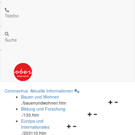
.
Telefon
.
Suche
.
Coronavirus: Aktuelle Informationen
Bauen und Wohnen
Navigationsm
.
/bauenundwohnen.htm
öffnen
Bildung und Forschung
Navigationsmenü
und
.
/133.htm
öffnen
schließen
Europa und
Navigationsmenü
und
Internationales
öffnen
schließen
.
/203110.htm