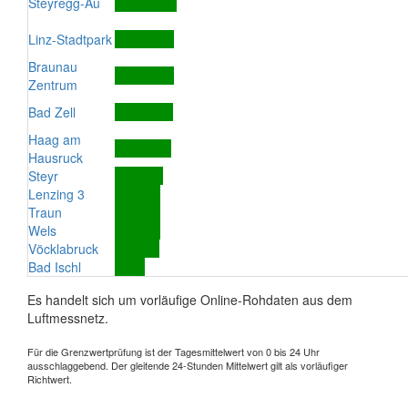
Steyregg-Au
Linz-Stadtpark
Braunau
Zentrum
Bad Zell
Haag am
Hausruck
Steyr
Lenzing 3
Traun
Wels
Vöcklabruck
Bad Ischl
Es handelt sich um vorläufige Online-Rohdaten aus dem
Luftmessnetz.
Für die Grenzwertprüfung ist der Tagesmittelwert von 0 bis 24 Uhr
ausschlaggebend. Der gleitende 24-Stunden Mittelwert gilt als vorläufiger
Richtwert.