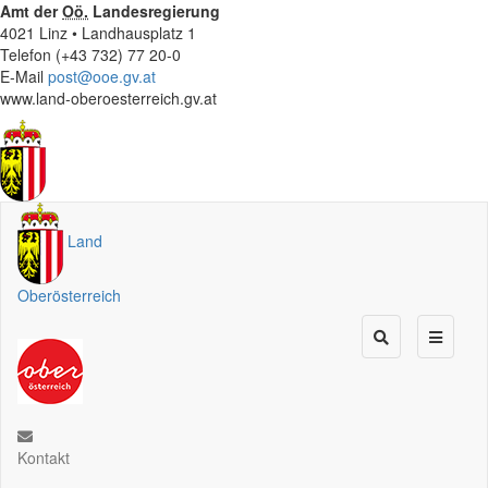
Amt der
Oö.
Landesregierung
4021 Linz • Landhausplatz 1
Telefon (+43 732) 77 20-0
E-Mail
post@ooe.gv.at
www.land-oberoesterreich.gv.at
Land
Oberösterreich
Kontakt