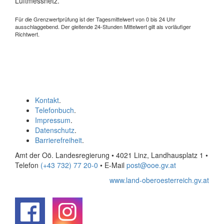
Luftmessnetz.
Für die Grenzwertprüfung ist der Tagesmittelwert von 0 bis 24 Uhr
ausschlaggebend. Der gleitende 24-Stunden Mittelwert gilt als vorläufiger
Richtwert.
Kontakt
.
Telefonbuch
.
Impressum
.
Datenschutz
.
Barrierefreiheit
.
Amt der Oö. Landesregierung • 4021 Linz, Landhausplatz 1
•
Telefon
(+43 732) 77 20-0
• E-Mail
post@ooe.gv.at
www.land-oberoesterreich.gv.at