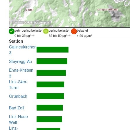
Quellen:
DORIS
,
basemap.at
sehr gering belastet
gering belastet
belastet
0 bis 35 µg/m³
35 bis 50 µg/m³
> 50 µg/m³
Station
Gallneukirchen
3
Steyregg-Au
Enns-Kristein
3
Linz-24er-
Turm
Grünbach
Bad Zell
Linz-Neue
Welt
Linz-