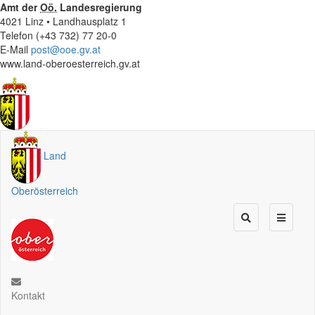
Amt der
Oö.
Landesregierung
4021 Linz • Landhausplatz 1
Telefon (+43 732) 77 20-0
E-Mail
post@ooe.gv.at
www.land-oberoesterreich.gv.at
Land
Oberösterreich
Kontakt