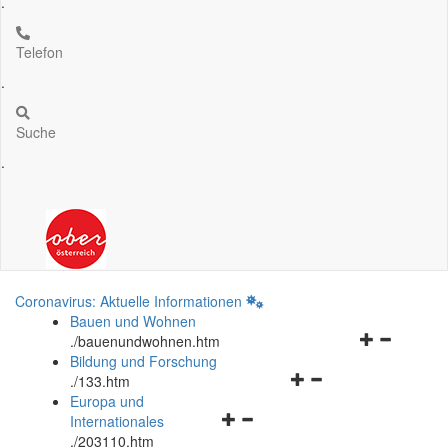
.
Telefon
.
Suche
.
Coronavirus: Aktuelle Informationen
Bauen und Wohnen
Navigationsm
.
/bauenundwohnen.htm
öffnen
Bildung und Forschung
Navigationsmenü
und
.
/133.htm
öffnen
schließen
Europa und
Navigationsmenü
und
Internationales
öffnen
schließen
.
/203110.htm