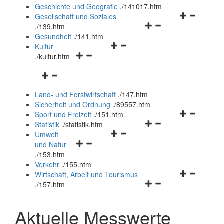
und
Geschichte und Geografie
.
/141017.htm
schließen
Navigationsm
Gesellschaft und Soziales
Navigationsmenü
öffnen
.
/139.htm
öffnen
und
Gesundheit
.
/141.htm
Navigationsmenü
und
schließen
Kultur
Navigationsmenü
öffnen
schließen
.
/kultur.htm
öffnen
und
Navigationsmenü
und
schließen
öffnen
schließen
Land- und Forstwirtschaft
.
/147.htm
und
Sicherheit und Ordnung
.
/89557.htm
schließen
Navigationsm
Sport und Freizeit
.
/151.htm
Navigationsmenü
öffnen
Statistik
.
/statistik.htm
Navigationsmenü
öffnen
und
Umwelt
Navigationsmenü
öffnen
und
schließen
und Natur
öffnen
und
schließen
.
/153.htm
und
schließen
Verkehr
.
/155.htm
schließen
Navigationsm
Wirtschaft, Arbeit und Tourismus
Navigationsmenü
öffnen
.
/157.htm
öffnen
und
und
schließen
Aktuelle Messwerte
schließen