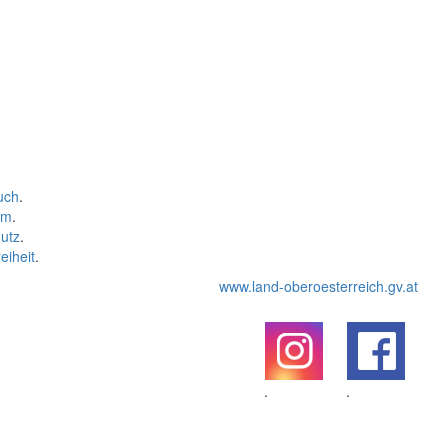
uch
.
um
.
utz
.
eiheit
.
www.land-oberoesterreich.gv.at
.
.