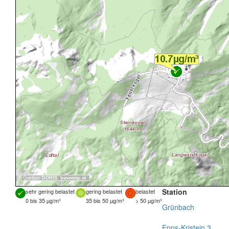
Quellen:
DORIS
,
basemap.at
Station
sehr gering belastet
gering belastet
belastet
0 bis 35 µg/m³
35 bis 50 µg/m³
> 50 µg/m³
Grünbach
Enns-Kristein 3