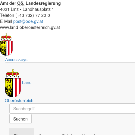
Amt der
Oö.
Landesregierung
4021 Linz • Landhausplatz 1
Telefon (+43 732) 77 20-0
E-Mail
post@ooe.gv.at
www.land-oberoesterreich.gv.at
Accesskeys
Land
Oberösterreich
Schnellsuche
Schnellsuche
Suchen