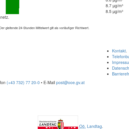
8.7 µg/m³
8.5 µg/m³
netz.
 gleitende 24-Stunden Mittelwert gilt als vorläufiger Richtwert.
Kontakt
.
Telefonb
Impress
Datensch
Barrierefr
efon
(+43 732) 77 20-0
• E-Mail
post@ooe.gv.at
Oö.
Landtag
.