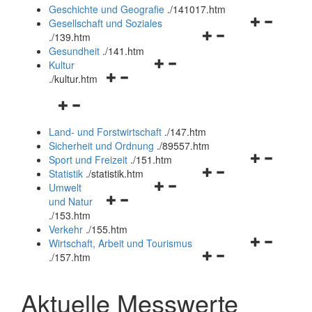
und
Geschichte und Geografie
.
/141017.htm
schließen
Navigationsm
Gesellschaft und Soziales
Navigationsmenü
öffnen
.
/139.htm
öffnen
und
Gesundheit
.
/141.htm
Navigationsmenü
und
schließen
Kultur
Navigationsmenü
öffnen
schließen
.
/kultur.htm
öffnen
und
Navigationsmenü
und
schließen
öffnen
schließen
Land- und Forstwirtschaft
.
/147.htm
und
Sicherheit und Ordnung
.
/89557.htm
schließen
Navigationsm
Sport und Freizeit
.
/151.htm
Navigationsmenü
öffnen
Statistik
.
/statistik.htm
Navigationsmenü
öffnen
und
Umwelt
Navigationsmenü
öffnen
und
schließen
und Natur
öffnen
und
schließen
.
/153.htm
und
schließen
Verkehr
.
/155.htm
schließen
Navigationsm
Wirtschaft, Arbeit und Tourismus
Navigationsmenü
öffnen
.
/157.htm
öffnen
und
und
schließen
Aktuelle Messwerte
schließen