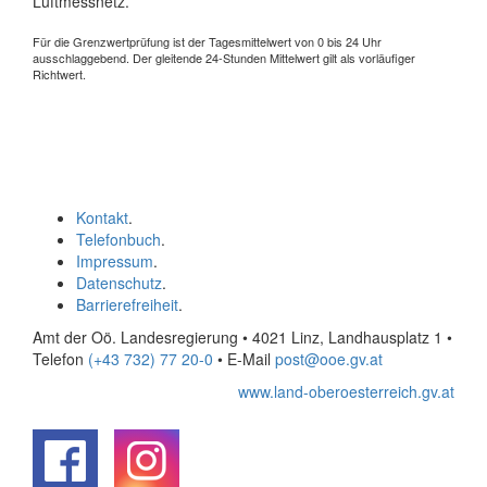
Luftmessnetz.
Für die Grenzwertprüfung ist der Tagesmittelwert von 0 bis 24 Uhr
ausschlaggebend. Der gleitende 24-Stunden Mittelwert gilt als vorläufiger
Richtwert.
Kontakt
.
Telefonbuch
.
Impressum
.
Datenschutz
.
Barrierefreiheit
.
Amt der Oö. Landesregierung • 4021 Linz, Landhausplatz 1
•
Telefon
(+43 732) 77 20-0
• E-Mail
post@ooe.gv.at
www.land-oberoesterreich.gv.at