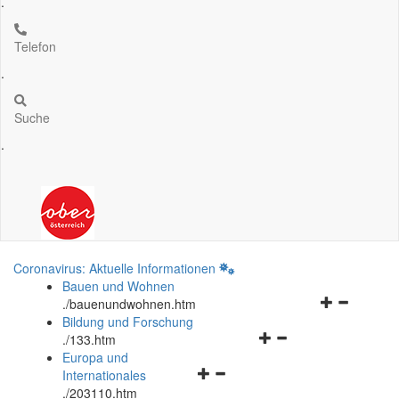
.
Telefon
.
Suche
.
Coronavirus: Aktuelle Informationen
Bauen und Wohnen
Navigationsm
.
/bauenundwohnen.htm
öffnen
Bildung und Forschung
Navigationsmenü
und
.
/133.htm
öffnen
schließen
Europa und
Navigationsmenü
und
Internationales
öffnen
schließen
.
/203110.htm