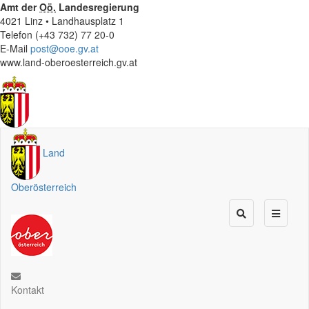
Amt der
Oö.
Landesregierung
4021 Linz • Landhausplatz 1
Telefon (+43 732) 77 20-0
E-Mail
post@ooe.gv.at
www.land-oberoesterreich.gv.at
Land
Oberösterreich
Kontakt