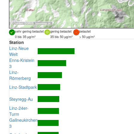
Quellen:
DORIS
,
basemap.at
sehr gering belastet
gering belastet
belastet
0 bis 35 µg/m³
35 bis 50 µg/m³
> 50 µg/m³
Station
Linz-Neue
Welt
Enns-Kristein
3
Linz-
Römerberg
Linz-Stadtpark
Steyregg-Au
Linz-24er-
Turm
Gallneukirchen
3