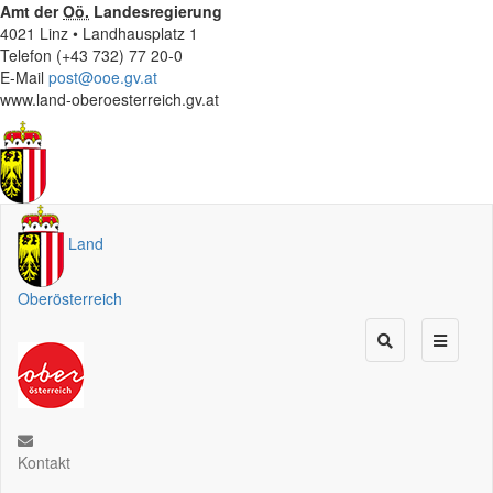
Amt der
Oö.
Landesregierung
4021 Linz • Landhausplatz 1
Telefon (+43 732) 77 20-0
E-Mail
post@ooe.gv.at
www.land-oberoesterreich.gv.at
Land
Oberösterreich
Kontakt