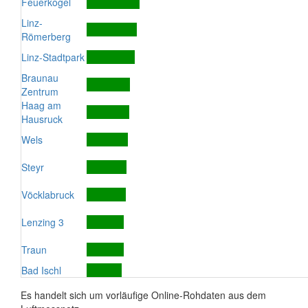
Feuerkogel
Linz-
Römerberg
Linz-Stadtpark
Braunau
Zentrum
Haag am
Hausruck
Wels
Steyr
Vöcklabruck
Lenzing 3
Traun
Bad Ischl
Es handelt sich um vorläufige Online-Rohdaten aus dem