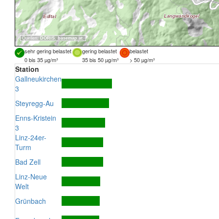
Quellen:
DORIS
,
basemap.at
sehr gering belastet
gering belastet
belastet
0 bis 35 µg/m³
35 bis 50 µg/m³
> 50 µg/m³
Station
Gallneukirchen
3
Steyregg-Au
Enns-Kristein
3
Linz-24er-
Turm
Bad Zell
Linz-Neue
Welt
Grünbach