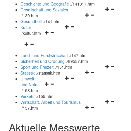
und
Geschichte und Geografie
.
/141017.htm
schließen
Navigationsm
Gesellschaft und Soziales
Navigationsmenü
öffnen
.
/139.htm
öffnen
und
Gesundheit
.
/141.htm
Navigationsmenü
und
schließen
Kultur
Navigationsmenü
öffnen
schließen
.
/kultur.htm
öffnen
und
Navigationsmenü
und
schließen
öffnen
schließen
Land- und Forstwirtschaft
.
/147.htm
und
Sicherheit und Ordnung
.
/89557.htm
schließen
Navigationsm
Sport und Freizeit
.
/151.htm
Navigationsmenü
öffnen
Statistik
.
/statistik.htm
Navigationsmenü
öffnen
und
Umwelt
Navigationsmenü
öffnen
und
schließen
und Natur
öffnen
und
schließen
.
/153.htm
und
schließen
Verkehr
.
/155.htm
schließen
Navigationsm
Wirtschaft, Arbeit und Tourismus
Navigationsmenü
öffnen
.
/157.htm
öffnen
und
und
schließen
Aktuelle Messwerte
schließen