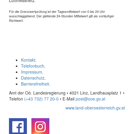
Luftmessnetz.
Für die Grenzwertprüfung ist der Tagesmittelwert von 0 bis 24 Uhr
ausschlaggebend. Der gleitende 24-Stunden Mittelwert gilt als vorläufiger
Richtwert.
Kontakt
.
Telefonbuch
.
Impressum
.
Datenschutz
.
Barrierefreiheit
.
Amt der Oö. Landesregierung • 4021 Linz, Landhausplatz 1
•
Telefon
(+43 732) 77 20-0
• E-Mail
post@ooe.gv.at
www.land-oberoesterreich.gv.at