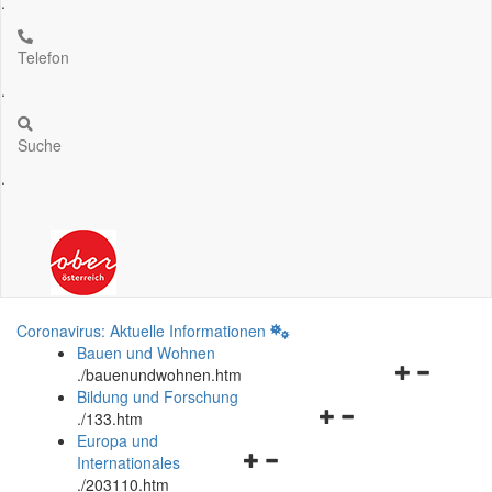
.
Telefon
.
Suche
.
Coronavirus: Aktuelle Informationen
Bauen und Wohnen
Navigationsm
.
/bauenundwohnen.htm
öffnen
Bildung und Forschung
Navigationsmenü
und
.
/133.htm
öffnen
schließen
Europa und
Navigationsmenü
und
Internationales
öffnen
schließen
.
/203110.htm