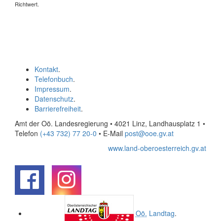
Richtwert.
Kontakt
.
Telefonbuch
.
Impressum
.
Datenschutz
.
Barrierefreiheit
.
Amt der Oö. Landesregierung • 4021 Linz, Landhausplatz 1
•
Telefon
(+43 732) 77 20-0
• E-Mail
post@ooe.gv.at
www.land-oberoesterreich.gv.at
.
.
Oö.
Landtag
.