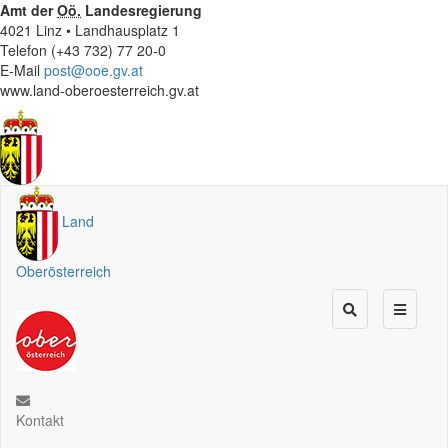
Amt der
Oö.
Landesregierung
4021 Linz • Landhausplatz 1
Telefon (+43 732) 77 20-0
E-Mail
post@ooe.gv.at
www.land-oberoesterreich.gv.at
Land
Oberösterreich
Kontakt