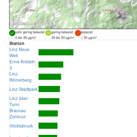
Quellen:
DORIS
,
basemap.at
sehr gering belastet
gering belastet
belastet
0 bis 35 µg/m³
35 bis 50 µg/m³
> 50 µg/m³
Station
Linz-Neue
Welt
Enns-Kristein
3
Linz-
Römerberg
Linz-Stadtpark
Linz-24er-
Turm
Braunau
Zentrum
Vöcklabruck