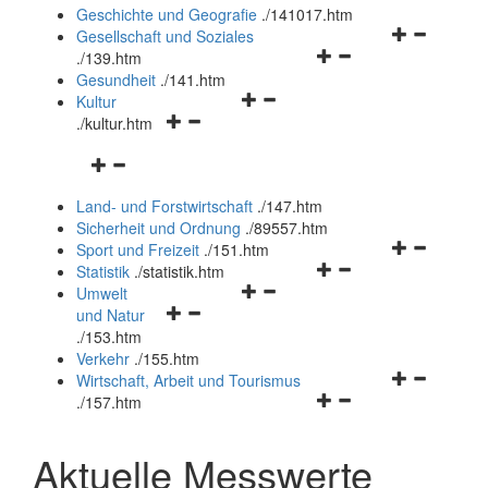
und
Geschichte und Geografie
.
/141017.htm
schließen
Navigationsm
Gesellschaft und Soziales
Navigationsmenü
öffnen
.
/139.htm
öffnen
und
Gesundheit
.
/141.htm
Navigationsmenü
und
schließen
Kultur
Navigationsmenü
öffnen
schließen
.
/kultur.htm
öffnen
und
Navigationsmenü
und
schließen
öffnen
schließen
Land- und Forstwirtschaft
.
/147.htm
und
Sicherheit und Ordnung
.
/89557.htm
schließen
Navigationsm
Sport und Freizeit
.
/151.htm
Navigationsmenü
öffnen
Statistik
.
/statistik.htm
Navigationsmenü
öffnen
und
Umwelt
Navigationsmenü
öffnen
und
schließen
und Natur
öffnen
und
schließen
.
/153.htm
und
schließen
Verkehr
.
/155.htm
schließen
Navigationsm
Wirtschaft, Arbeit und Tourismus
Navigationsmenü
öffnen
.
/157.htm
öffnen
und
und
schließen
Aktuelle Messwerte
schließen