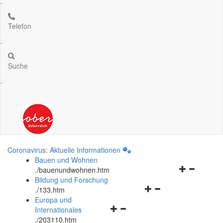
.
Telefon
.
Suche
.
Coronavirus: Aktuelle Informationen
Bauen und Wohnen
Navigationsm
.
/bauenundwohnen.htm
öffnen
Bildung und Forschung
Navigationsmenü
und
.
/133.htm
öffnen
schließen
Europa und
Navigationsmenü
und
Internationales
öffnen
schließen
.
/203110.htm