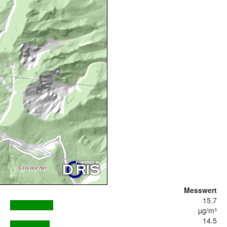
Messwert
15.7
µg/m³
14.5