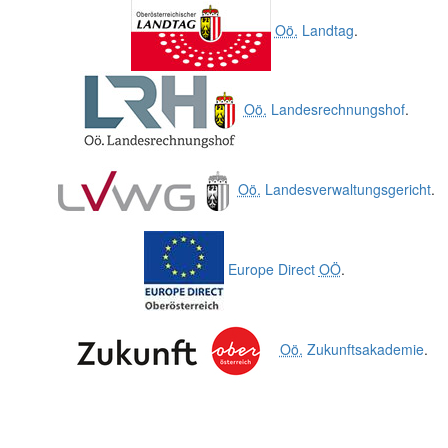
Oö.
Landtag
.
Oö.
Landesrechnungshof
.
Oö.
Landesverwaltungsgericht
.
Europe Direct
OÖ
.
Oö.
Zukunftsakademie
.