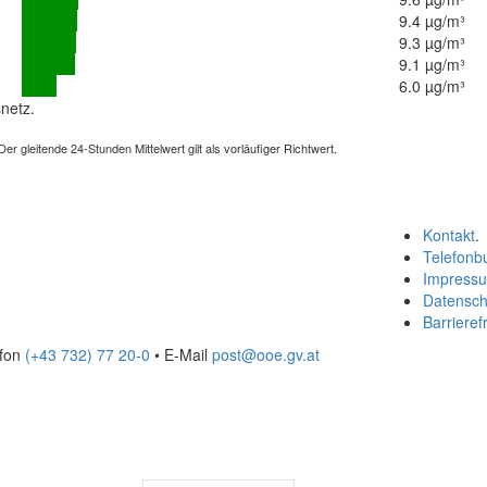
9.4 µg/m³
9.3 µg/m³
9.1 µg/m³
6.0 µg/m³
netz.
 gleitende 24-Stunden Mittelwert gilt als vorläufiger Richtwert.
Kontakt
.
Telefonb
Impress
Datensch
Barrierefr
efon
(+43 732) 77 20-0
• E-Mail
post@ooe.gv.at