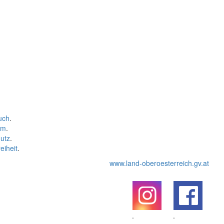
uch
.
um
.
utz
.
eiheit
.
www.land-oberoesterreich.gv.at
.
.