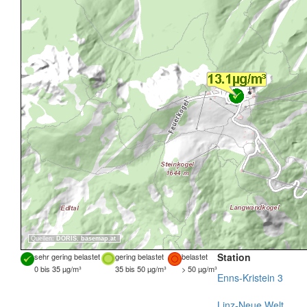
Quellen:
DORIS
,
basemap.at
Station
sehr gering belastet
gering belastet
belastet
0 bis 35 µg/m³
35 bis 50 µg/m³
> 50 µg/m³
Enns-Kristein 3
Linz-Neue Welt