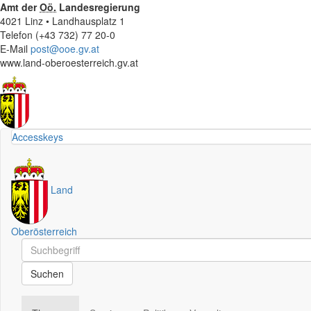
Amt der
Oö.
Landesregierung
4021 Linz • Landhausplatz 1
Telefon (+43 732) 77 20-0
E-Mail
post@ooe.gv.at
www.land-oberoesterreich.gv.at
Accesskeys
Land
Oberösterreich
Schnellsuche
Schnellsuche
Suchen