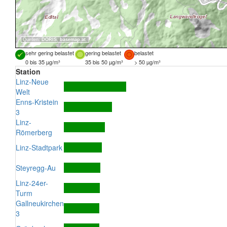
Quellen:
DORIS
,
basemap.at
sehr gering belastet
gering belastet
belastet
0 bis 35 µg/m³
35 bis 50 µg/m³
> 50 µg/m³
Station
Linz-Neue
Welt
Enns-Kristein
3
Linz-
Römerberg
Linz-Stadtpark
Steyregg-Au
Linz-24er-
Turm
Gallneukirchen
3