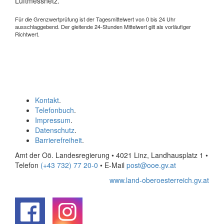
Luftmessnetz.
Für die Grenzwertprüfung ist der Tagesmittelwert von 0 bis 24 Uhr
ausschlaggebend. Der gleitende 24-Stunden Mittelwert gilt als vorläufiger
Richtwert.
Kontakt
.
Telefonbuch
.
Impressum
.
Datenschutz
.
Barrierefreiheit
.
Amt der Oö. Landesregierung • 4021 Linz, Landhausplatz 1
•
Telefon
(+43 732) 77 20-0
• E-Mail
post@ooe.gv.at
www.land-oberoesterreich.gv.at