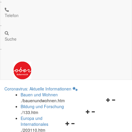
.
Telefon
.
Suche
.
Coronavirus: Aktuelle Informationen
Bauen und Wohnen
Navigationsm
.
/bauenundwohnen.htm
öffnen
Bildung und Forschung
Navigationsmenü
und
.
/133.htm
öffnen
schließen
Europa und
Navigationsmenü
und
Internationales
öffnen
schließen
.
/203110.htm