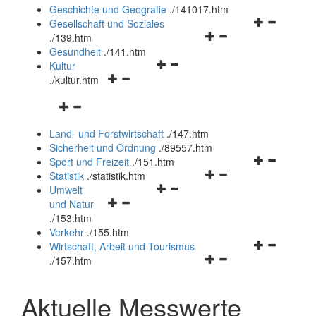
und
Geschichte und Geografie
.
/141017.htm
schließen
Navigationsm
Gesellschaft und Soziales
Navigationsmenü
öffnen
.
/139.htm
öffnen
und
Gesundheit
.
/141.htm
Navigationsmenü
und
schließen
Kultur
Navigationsmenü
öffnen
schließen
.
/kultur.htm
öffnen
und
Navigationsmenü
und
schließen
öffnen
schließen
Land- und Forstwirtschaft
.
/147.htm
und
Sicherheit und Ordnung
.
/89557.htm
schließen
Navigationsm
Sport und Freizeit
.
/151.htm
Navigationsmenü
öffnen
Statistik
.
/statistik.htm
Navigationsmenü
öffnen
und
Umwelt
Navigationsmenü
öffnen
und
schließen
und Natur
öffnen
und
schließen
.
/153.htm
und
schließen
Verkehr
.
/155.htm
schließen
Navigationsm
Wirtschaft, Arbeit und Tourismus
Navigationsmenü
öffnen
.
/157.htm
öffnen
und
und
schließen
Aktuelle Messwerte
schließen