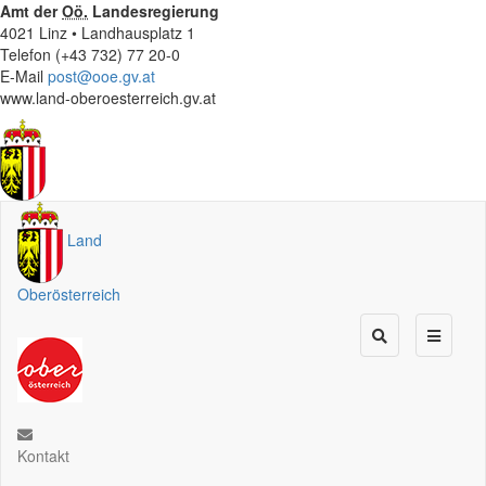
Amt der
Oö.
Landesregierung
4021 Linz • Landhausplatz 1
Telefon (+43 732) 77 20-0
E-Mail
post@ooe.gv.at
www.land-oberoesterreich.gv.at
Land
Oberösterreich
Kontakt