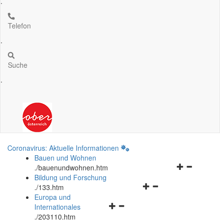
.
Telefon
.
Suche
.
Coronavirus: Aktuelle Informationen
Bauen und Wohnen
Navigationsm
.
/bauenundwohnen.htm
öffnen
Bildung und Forschung
Navigationsmenü
und
.
/133.htm
öffnen
schließen
Europa und
Navigationsmenü
und
Internationales
öffnen
schließen
.
/203110.htm