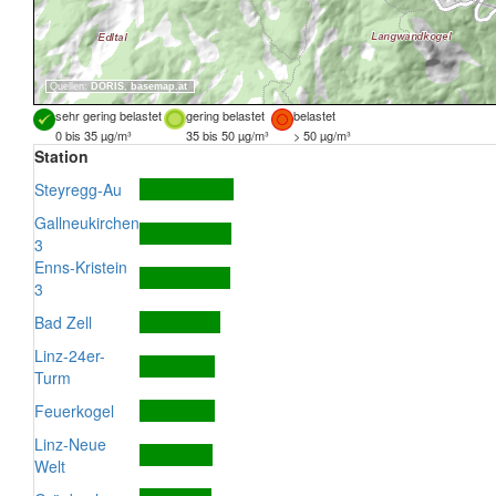
Quellen:
DORIS
,
basemap.at
sehr gering belastet
gering belastet
belastet
0 bis 35 µg/m³
35 bis 50 µg/m³
> 50 µg/m³
Station
Steyregg-Au
Gallneukirchen
3
Enns-Kristein
3
Bad Zell
Linz-24er-
Turm
Feuerkogel
Linz-Neue
Welt