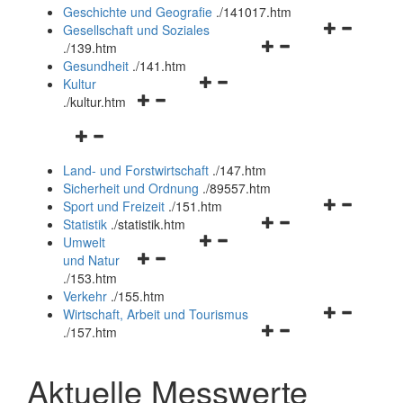
und
Geschichte und Geografie
.
/141017.htm
schließen
Navigationsm
Gesellschaft und Soziales
Navigationsmenü
öffnen
.
/139.htm
öffnen
und
Gesundheit
.
/141.htm
Navigationsmenü
und
schließen
Kultur
Navigationsmenü
öffnen
schließen
.
/kultur.htm
öffnen
und
Navigationsmenü
und
schließen
öffnen
schließen
Land- und Forstwirtschaft
.
/147.htm
und
Sicherheit und Ordnung
.
/89557.htm
schließen
Navigationsm
Sport und Freizeit
.
/151.htm
Navigationsmenü
öffnen
Statistik
.
/statistik.htm
Navigationsmenü
öffnen
und
Umwelt
Navigationsmenü
öffnen
und
schließen
und Natur
öffnen
und
schließen
.
/153.htm
und
schließen
Verkehr
.
/155.htm
schließen
Navigationsm
Wirtschaft, Arbeit und Tourismus
Navigationsmenü
öffnen
.
/157.htm
öffnen
und
und
schließen
Aktuelle Messwerte
schließen