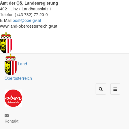
Amt der
Oö.
Landesregierung
4021 Linz • Landhausplatz 1
Telefon (+43 732) 77 20-0
E-Mail
post@ooe.gv.at
www.land-oberoesterreich.gv.at
Land
Oberösterreich
Kontakt