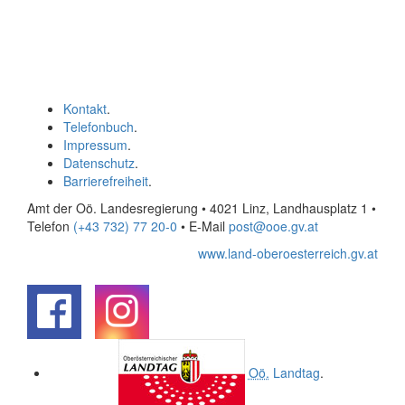
Kontakt
.
Telefonbuch
.
Impressum
.
Datenschutz
.
Barrierefreiheit
.
Amt der Oö. Landesregierung • 4021 Linz, Landhausplatz 1
•
Telefon
(+43 732) 77 20-0
• E-Mail
post@ooe.gv.at
www.land-oberoesterreich.gv.at
.
.
Oö.
Landtag
.