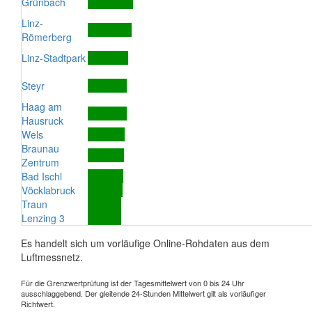
Grünbach
Linz-
Römerberg
Linz-Stadtpark
Steyr
Haag am
Hausruck
Wels
Braunau
Zentrum
Bad Ischl
Vöcklabruck
Traun
Lenzing 3
Es handelt sich um vorläufige Online-Rohdaten aus dem
Luftmessnetz.
Für die Grenzwertprüfung ist der Tagesmittelwert von 0 bis 24 Uhr
ausschlaggebend. Der gleitende 24-Stunden Mittelwert gilt als vorläufiger
Richtwert.