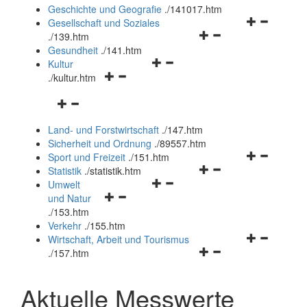
und
Geschichte und Geografie
.
/141017.htm
schließen
Navigationsm
Gesellschaft und Soziales
Navigationsmenü
öffnen
.
/139.htm
öffnen
und
Gesundheit
.
/141.htm
Navigationsmenü
und
schließen
Kultur
Navigationsmenü
öffnen
schließen
.
/kultur.htm
öffnen
und
Navigationsmenü
und
schließen
öffnen
schließen
Land- und Forstwirtschaft
.
/147.htm
und
Sicherheit und Ordnung
.
/89557.htm
schließen
Navigationsm
Sport und Freizeit
.
/151.htm
Navigationsmenü
öffnen
Statistik
.
/statistik.htm
Navigationsmenü
öffnen
und
Umwelt
Navigationsmenü
öffnen
und
schließen
und Natur
öffnen
und
schließen
.
/153.htm
und
schließen
Verkehr
.
/155.htm
schließen
Navigationsm
Wirtschaft, Arbeit und Tourismus
Navigationsmenü
öffnen
.
/157.htm
öffnen
und
und
schließen
Aktuelle Messwerte
schließen