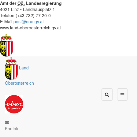
Amt der
Oö.
Landesregierung
4021 Linz • Landhausplatz 1
Telefon (+43 732) 77 20-0
E-Mail
post@ooe.gv.at
www.land-oberoesterreich.gv.at
Land
Oberösterreich
Kontakt