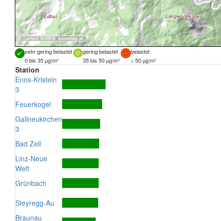
Quellen:
DORIS
,
basemap.at
sehr gering belastet
gering belastet
belastet
0 bis 35 µg/m³
35 bis 50 µg/m³
> 50 µg/m³
Station
Enns-Kristein
3
Feuerkogel
Gallneukirchen
3
Bad Zell
Linz-Neue
Welt
Grünbach
Steyregg-Au
Braunau