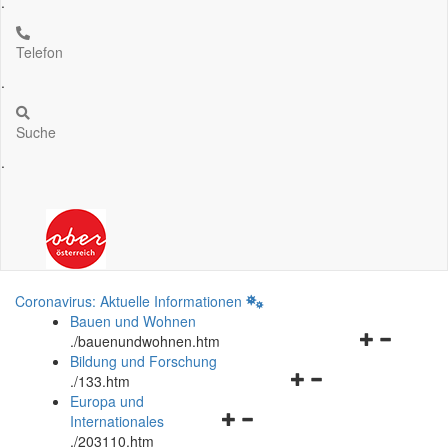
.
Telefon
.
Suche
.
Coronavirus: Aktuelle Informationen
Bauen und Wohnen
Navigationsm
.
/bauenundwohnen.htm
öffnen
Bildung und Forschung
Navigationsmenü
und
.
/133.htm
öffnen
schließen
Europa und
Navigationsmenü
und
Internationales
öffnen
schließen
.
/203110.htm